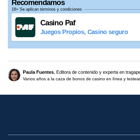
Recomendamos
18+ Se aplican términos y condiciones
Casino Paf
Juegos Propios, Casino seguro
Paula Fuentes
Editora de contenido y experta en tragape
Varios años a la caza de bonos de casino en línea y teste