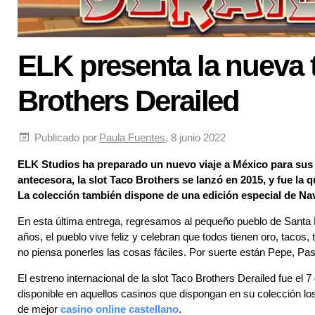
ELK presenta la nueva 
Brothers Derailed
Publicado por
Paula Fuentes
, 8 junio 2022
ELK Studios ha preparado un nuevo viaje a México para sus 
antecesora, la slot Taco Brothers se lanzó en 2015, y fue la
La colección también dispone de una edición especial de Na
En esta última entrega, regresamos al pequeño pueblo de Santa Mar
años, el pueblo vive feliz y celebran que todos tienen oro, tacos,
no piensa ponerles las cosas fáciles. Por suerte están Pepe, Pas
El estreno internacional de la slot Taco Brothers Derailed fue el 7
disponible en aquellos casinos que dispongan en su colección los
de mejor
casino online castellano
.