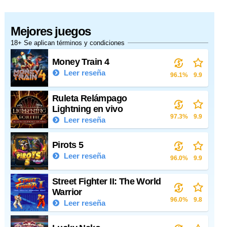
Mejores juegos
18+ Se aplican términos y condiciones
Money Train 4
Leer reseña
96.1%
9.9
Ruleta Relámpago
Lightning en vivo
97.3%
9.9
Leer reseña
Pirots 5
Leer reseña
96.0%
9.9
Street Fighter II: The World
Warrior
96.0%
9.8
Leer reseña