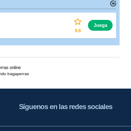
Juega
9.8
rras online
ando tragaperras
Síguenos en las redes sociales