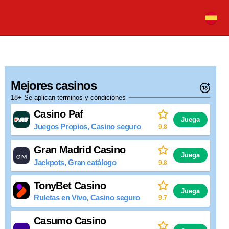
Mejores casinos
18+ Se aplican términos y condiciones
Casino Paf
Juega
Juegos Propios, Casino seguro
9.8
Gran Madrid Casino
Juega
Jackpots, Gran catálogo
9.8
TonyBet Casino
Juega
Ruletas en Vivo, Casino seguro
9.7
Casumo Casino