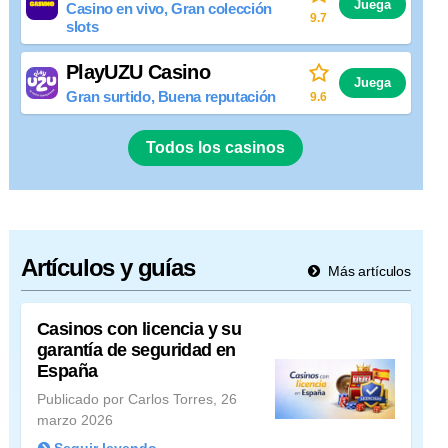
Juega
Casino en vivo, Gran colección
9.7
slots
PlayUZU Casino
Juega
Gran surtido, Buena reputación
9.6
Todos los casinos
Artículos y guías
Más artículos
Casinos con licencia y su
garantía de seguridad en
España
Publicado por Carlos Torres, 26
marzo 2026
Seguir leyendo