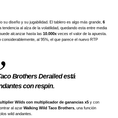
o su diseño y su jugabilidad. El tablero es algo más grande,
6
la tendencia al alza de la volatilidad, quedando esta entre media
 puede alcanzar hasta las
10.000x
veces el valor de la apuesta.
ado considerablemente, al 95%, el que parece el nuevo RTP
Taco Brothers Derailed está
dantes con respin.
ltiplier Wilds con multiplicador de ganancias x5
y con
ntrar al azar
Walking Wild Taco Brothers
, una función
olos wild andantes.