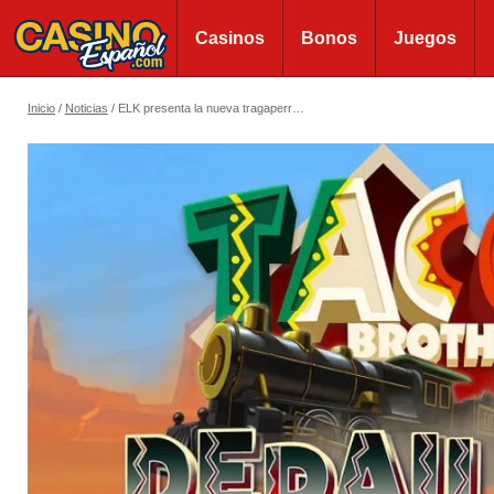
Casinos
Bonos
Juegos
Inicio
Noticias
ELK presenta la nueva tragaperras Taco Brothers Derailed