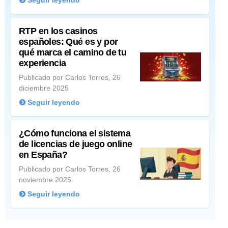
RTP en los casinos
españoles: Qué es y por
qué marca el camino de tu
experiencia
Publicado por Carlos Torres, 26
diciembre 2025
Seguir leyendo
¿Cómo funciona el sistema
de licencias de juego online
en España?
Publicado por Carlos Torres, 26
noviembre 2025
Seguir leyendo