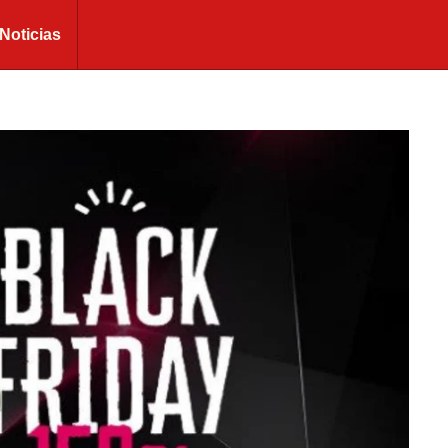
Noticias