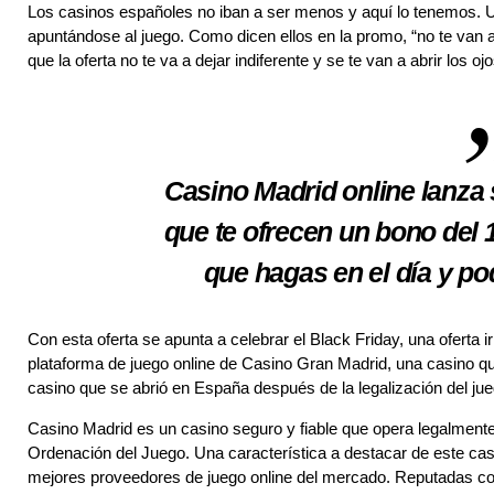
Los casinos españoles no iban a ser menos y aquí lo tenemos. 
apuntándose al juego. Como dicen ellos en la promo, “no te van
que la oferta no te va a dejar indiferente y se te van a abrir los oj
Casino Madrid online lanza
que te ofrecen un bono del 
que hagas en el día y pod
Con esta oferta se apunta a celebrar el Black Friday, una oferta i
plataforma de juego online de Casino Gran Madrid, una casino qu
casino que se abrió en España después de la legalización del jue
Casino Madrid es un casino seguro y fiable que opera legalmente
Ordenación del Juego. Una característica a destacar de este casin
mejores proveedores de juego online del mercado. Reputadas 