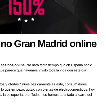
ino Gran Madrid online
 casinos online.
No hará tanto tiempo que en España nadie
 que parece que hayamos vivido toda la vida con este día
tos y ofertas? Pues básicamente es esto, consumidores
 lo que empezó, quizá, con ofertas de electrodomésticos, hoy
, la peluquería, etc. Todos nos hemos apuntado al carro del