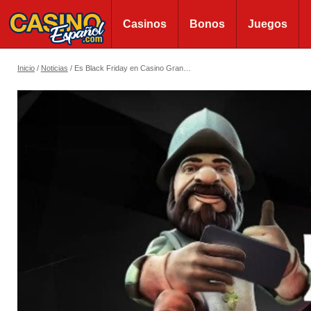
Casinos
Bonos
Juegos
Inicio
Noticias
Es Black Friday en Casino Gran Madrid online