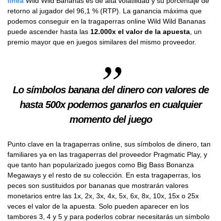
línea
Wild Wild Bananas es de alta volatilidad y su porcentaje de
retorno al jugador del 96,1 % (RTP). La ganancia máxima que
podemos conseguir en la tragaperras online Wild Wild Bananas
puede ascender hasta las
12.000x el valor de la apuesta
, un
premio mayor que en juegos similares del mismo proveedor.
Lo símbolos banana del dinero con valores de
hasta 500x podemos ganarlos en cualquier
momento del juego
Punto clave en la tragaperras online, sus símbolos de dinero, tan
familiares ya en las tragaperras del proveedor Pragmatic Play, y
que tanto han popularizado juegos como Big Bass Bonanza
Megaways y el resto de su colección. En esta tragaperras, los
peces son sustituidos por bananas que mostrarán valores
monetarios entre las 1x, 2x, 3x, 4x, 5x, 6x, 8x, 10x, 15x o 25x
veces el valor de la apuesta. Solo pueden aparecer en los
tambores 3, 4 y 5 y para poderlos cobrar necesitarás un símbolo