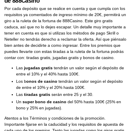
de 888Casino
Por cada depósito que se realice en cuenta y que cumpla con los
requisitos ya comentados de ingreso mínimo de 20€, permitirá un
giro a la ruleta de la fortuna de 888Casino. Este giro gratis
caduca, así que no lo dejes escapar. Un detalle muy importante a
tener en cuenta es que si utilizas los métodos de pago Skrill o
Neteller no tendrás derecho a reclamar la oferta. Así que piénsalo
bien antes de decidirte a como ingresar. Entre los premios que
puedes llevarte con estas tiradas a la ruleta de la fortuna podrás
contar con: tiradas gratis, jugadas gratis y bonos de casino.
Las
jugadas gratis
tendrán un valor según el depósito de
entre el 10% y el 40% hasta 100€.
Los b
onos de casino
tendrán un valor según el depósito
de entre el 10% y el 20% hasta 100€.
Las
tiradas gratis
serán entre 25 y el 30.
Un
super bono de casino
del 50% hasta 100€ (25% en
bono y 25% en jugadas).
Atentos a los Términos y condiciones de la promoción.
Importante fijarse en la caducidad y los requisitos de apuesta de
cada uno de los premios. Tanto las jugadas como los giros gratis