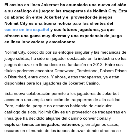
El casino en línea Jokerbet ha anunciado una nueva adición
a su catálogo de juegos: las tragaperras de Nolimit City. Esta
colaboración entre Jokerbet y el proveedor de juegos
Nolimit City es una buena noticia para los clientes del
casino online español
y sus futuros jugadores, ya que
ofrecen una gama muy diversa y una experiencia de juego
en línea innovadora y emocionante.
Nolimit City, conocido por su enfoque singular y las mecánicas de
juego sólidas, ha sido un jugador destacado en la industria de los
juegos de azar en línea desde su fundación en 2013. Entre sus
títulos podemos encontrar Deadwood, Tombstone, Folsom Prison
o Disturbed, entre otros. Y ahora, estas tragaperras, ya están
disponibles para los jugadores de Jokerbet Casino.
Esta nueva colaboración permite a los jugadores de Jokerbet
acceder a una amplia selección de tragaperras de alta calidad.
Pero, cuidado, porque no estamos hablando de cualquier
catálogo de slots. Nolimit City es un proveedor de tragaperras en
línea que ha decidido alejarse del camino convencional y
explorar temas arriesgados, extremos
y, en algunos casos,
oscuros en el mundo de los juegos de azar, donde otros no se