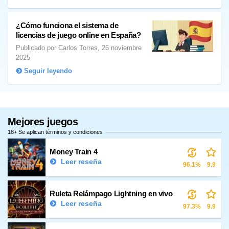
¿Cómo funciona el sistema de
licencias de juego online en España?
Publicado por Carlos Torres, 26 noviembre
2025
Seguir leyendo
Mejores juegos
18+ Se aplican términos y condiciones
Money Train 4
Leer reseña
96.1%
9.9
Ruleta Relámpago Lightning en vivo
Leer reseña
97.3%
9.9