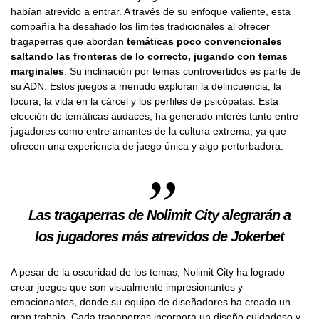
habían atrevido a entrar. A través de su enfoque valiente, esta
compañía ha desafiado los límites tradicionales al ofrecer
tragaperras que abordan
temáticas poco convencionales
saltando las fronteras de lo correcto, jugando con temas
marginales
. Su inclinación por temas controvertidos es parte de
su ADN. Estos juegos a menudo exploran la delincuencia, la
locura, la vida en la cárcel y los perfiles de psicópatas. Esta
elección de temáticas audaces, ha generado interés tanto entre
jugadores como entre amantes de la cultura extrema, ya que
ofrecen una experiencia de juego única y algo perturbadora.
Las tragaperras de Nolimit City alegrarán a
los jugadores más atrevidos de Jokerbet
A pesar de la oscuridad de los temas, Nolimit City ha logrado
crear juegos que son visualmente impresionantes y
emocionantes, donde su equipo de diseñadores ha creado un
gran trabajo. Cada tragaperras incorpora un diseño cuidadoso y