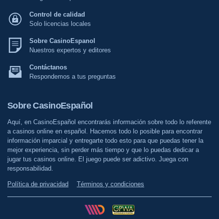
Control de calidad
Solo licencias locales
Sobre CasinoEspanol
Nuestros expertos y editores
Contáctanos
Respondemos a tus preguntas
Sobre CasinoEspañol
Aquí, en CasinoEspañol encontrarás información sobre todo lo referente
a casinos online en español. Hacemos todo lo posible para encontrar
información imparcial y entregarte todo esto para que puedas tener la
mejor experiencia, sin perder más tiempo y que lo puedas dedicar a
jugar tus casinos online. El juego puede ser adictivo. Juega con
responsabilidad.
Política de privacidad
Términos y condiciones