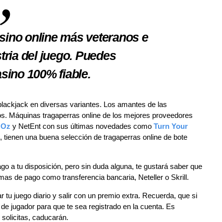
sino online más veteranos e
tria del juego. Puedes
sino 100% fiable.
blackjack en diversas variantes. Los amantes de las
os. Máquinas tragaperras online de los mejores proveedores
 Oz
y NetEnt con sus últimas novedades como
Turn Your
, tienen una buena selección de tragaperras online de bote
 a tu disposición, pero sin duda alguna, te gustará saber que
emas de pago como transferencia bancaria, Neteller o Skrill.
 tu juego diario y salir con un premio extra. Recuerda, que si
 de jugador para que te sea registrado en la cuenta. Es
 solicitas, caducarán.