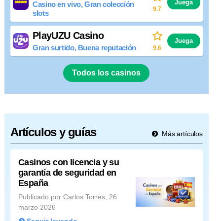
Juega
Casino en vivo, Gran colección
9.7
slots
PlayUZU Casino
Juega
Gran surtido, Buena reputación
9.6
Todos los casinos
Artículos y guías
Más artículos
Casinos con licencia y su
garantía de seguridad en
España
Publicado por Carlos Torres, 26
marzo 2026
Seguir leyendo