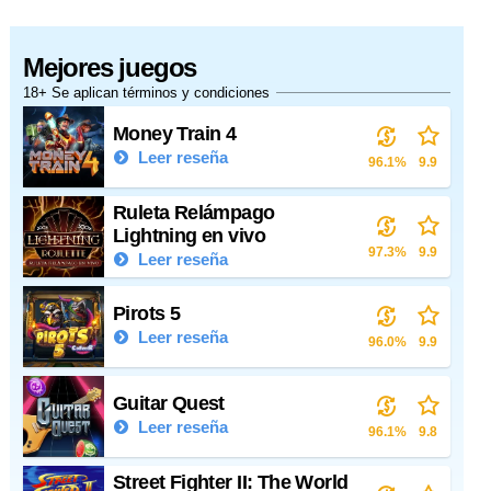
Mejores juegos
18+ Se aplican términos y condiciones
Money Train 4
Leer reseña
96.1%
9.9
Ruleta Relámpago
Lightning en vivo
97.3%
9.9
Leer reseña
Pirots 5
Leer reseña
96.0%
9.9
Guitar Quest
Leer reseña
96.1%
9.8
Street Fighter II: The World