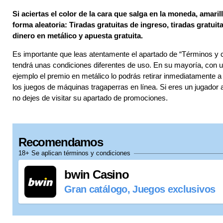
Si aciertas el color de la cara que salga en la moneda, amari
forma aleatoria: Tiradas gratuitas de ingreso, tiradas gratui
dinero en metálico y apuesta gratuita.
Es importante que leas atentamente el apartado de “Términos y 
tendrá unas condiciones diferentes de uso. En su mayoría, con u
ejemplo el premio en metálico lo podrás retirar inmediatamente a 
los juegos de máquinas tragaperras en línea. Si eres un jugador 
no dejes de visitar su apartado de promociones.
Recomendamos
18+ Se aplican términos y condiciones
bwin Casino
Gran catálogo, Juegos exclusivos