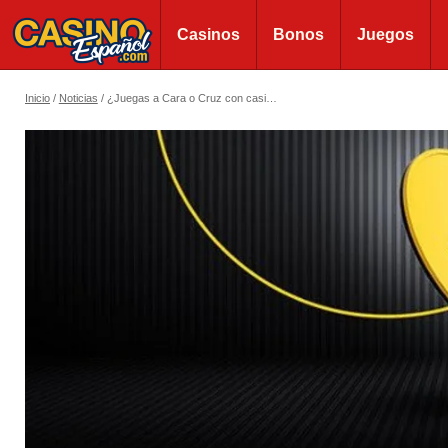
Casinos
Bonos
Juegos
Inicio
Noticias
¿Juegas a Cara o Cruz con casino online bwin?