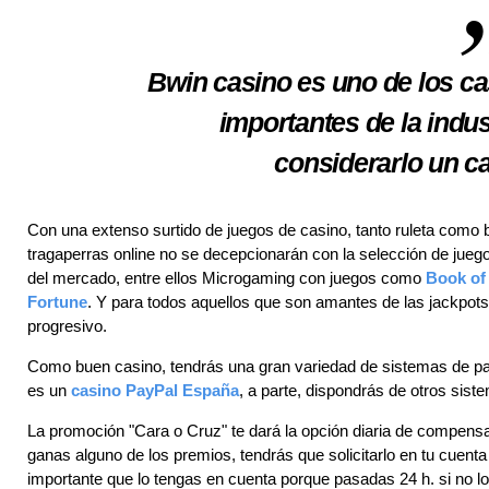
Bwin casino es uno de los ca
importantes de la indus
considerarlo un ca
Con una extenso surtido de juegos de casino, tanto ruleta como 
tragaperras online no se decepcionarán con la selección de jueg
del mercado, entre ellos Microgaming con juegos como
Book of
Fortune
. Y para todos aquellos que son amantes de las jackpots
progresivo.
Como buen casino, tendrás una gran variedad de sistemas de pago
es un
casino PayPal España
, a parte, dispondrás de otros sist
La promoción "Cara o Cruz" te dará la opción diaria de compensar
ganas alguno de los premios, tendrás que solicitarlo en tu cuenta
importante que lo tengas en cuenta porque pasadas 24 h. si no lo