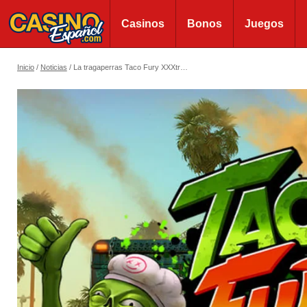
Casinos
Bonos
Juegos
Inicio
Noticias
La tragaperras Taco Fury XXXtreme nueva oferta gastronómica para zombis