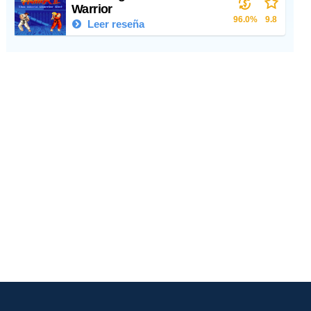
Warrior
96.0%
9.8
Leer reseña