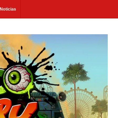
Noticias