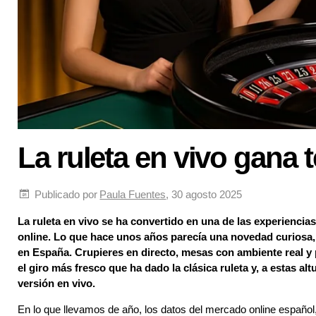
La ruleta en vivo gana
Publicado por
Paula Fuentes
, 30 agosto 2025
La ruleta en vivo se ha convertido en una de las experienci
online. Lo que hace unos años parecía una novedad curiosa, 
en España. Crupieres en directo, mesas con ambiente real y 
el giro más fresco que ha dado la clásica ruleta y, a estas alt
versión en vivo.
En lo que llevamos de año, los datos del mercado online español