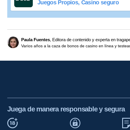
Juegos Propios, Casino seguro
Paula Fuentes
Editora de contenido y experta en tragape
Varios años a la caza de bonos de casino en línea y teste
Juega de manera responsable y segura