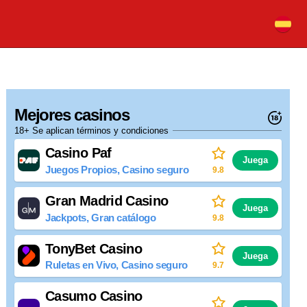
Mejores casinos
18+ Se aplican términos y condiciones
Casino Paf
Juega
Juegos Propios, Casino seguro
9.8
Gran Madrid Casino
Juega
Jackpots, Gran catálogo
9.8
TonyBet Casino
Juega
Ruletas en Vivo, Casino seguro
9.7
Casumo Casino