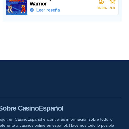
Warrior
96.0%
9.8
Leer reseña
Sobre CasinoEspañol
Aquí, en CasinoEspañol encontrarás información sobre todo lo
referente a casinos online en español. Hacemos todo lo posible