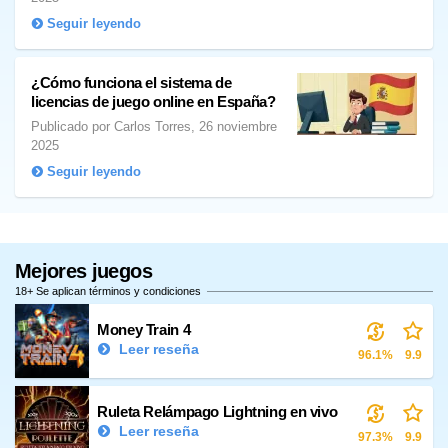
Seguir leyendo
¿Cómo funciona el sistema de
licencias de juego online en España?
Publicado por Carlos Torres, 26 noviembre
2025
Seguir leyendo
Mejores juegos
18+ Se aplican términos y condiciones
Money Train 4
Leer reseña
96.1%
9.9
Ruleta Relámpago Lightning en vivo
Leer reseña
97.3%
9.9