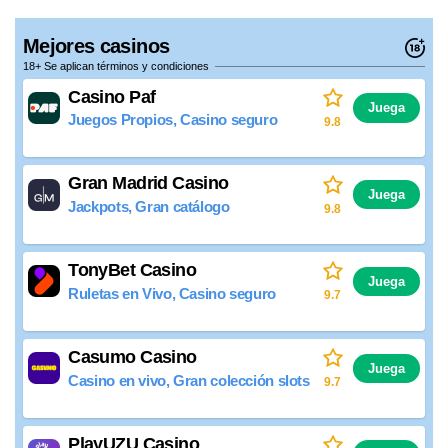
Mejores casinos
18+ Se aplican términos y condiciones
Casino Paf
Juega
Juegos Propios, Casino seguro
9.8
Gran Madrid Casino
Juega
Jackpots, Gran catálogo
9.8
TonyBet Casino
Juega
Ruletas en Vivo, Casino seguro
9.7
Casumo Casino
Juega
Casino en vivo, Gran colección slots
9.7
PlayUZU Casino