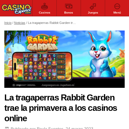
Casinos
Bonos
Juegos
Menú
Inicio
Noticias
La tragaperras Rabbit Garden trae la primavera a los casinos online
La tragaperras Rabbit Garden
trae la primavera a los casinos
online
Publicado por
Paula Fuentes
, 24 marzo 2023