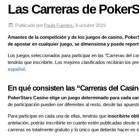
Las Carreras de PokerS
Publicado por
Paula Fuentes
, 8 octubre 2019
Amantes de la competición y de los juegos de casino, Poker
de apostar en cualquier juego, se dimensiona y puede report
Los juegos seleccionados para participar en las “Carreras del ca
tendrás que inscribirte. Los mejores clasificados recibirán los 
español
.
En qué consisten las “Carreras del Casi
PokerStars Casino elige un juego determinado para cada car
de participación pueden ser diferentes al resto, desde las apues
Para participar en cada una de ellas, tendrás que
inscribirte ob
antelación, podrás inscribirte en cuanto estén publicadas desde 
carreras es totalmente gratuito y lo único que deberás hacer es s