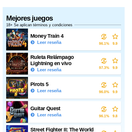
Mejores juegos
18+ Se aplican términos y condiciones
Money Train 4
Leer reseña
96.1%
9.9
Ruleta Relámpago
Lightning en vivo
97.3%
9.9
Leer reseña
Pirots 5
Leer reseña
96.0%
9.9
Guitar Quest
Leer reseña
96.1%
9.8
Street Fighter II: The World