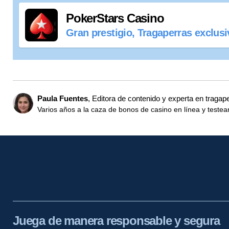
PokerStars Casino
Gran prestigio, Tragaperras exclusi
Paula Fuentes
Editora de contenido y experta en tragape
Varios años a la caza de bonos de casino en línea y teste
Juega de manera responsable y segura