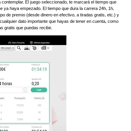
 contemplar. El juego seleccionado, te marcará el tiempo que
que ya haya empezado. El tiempo que dura la carrera 24h, 1h,
ipo de premio (desde dinero en efectivo, a tiradas gratis, etc.) y
n cualquier dato importante que hayas de tener en cuenta, como
s gratis que puedas recibir.