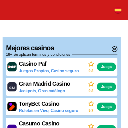
Mejores casinos
18+ Se aplican términos y condiciones
Casino Paf
Juega
Juegos Propios, Casino seguro
9.8
Gran Madrid Casino
Juega
Jackpots, Gran catálogo
9.8
TonyBet Casino
Juega
Ruletas en Vivo, Casino seguro
9.7
Casumo Casino