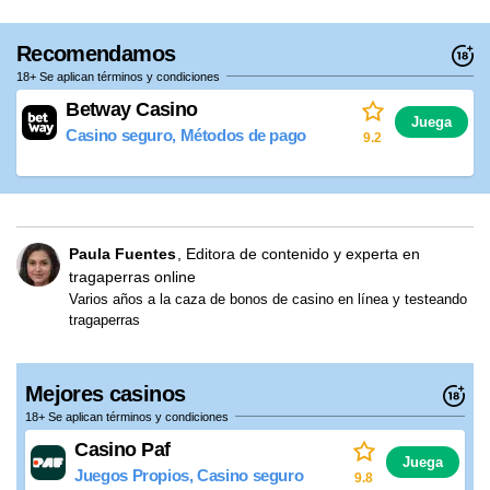
Recomendamos
18+ Se aplican términos y condiciones
Betway Casino
Juega
Casino seguro, Métodos de pago
9.2
Paula Fuentes
Editora de contenido y experta en
tragaperras online
Varios años a la caza de bonos de casino en línea y testeando
tragaperras
Mejores casinos
18+ Se aplican términos y condiciones
Casino Paf
Juega
Juegos Propios, Casino seguro
9.8