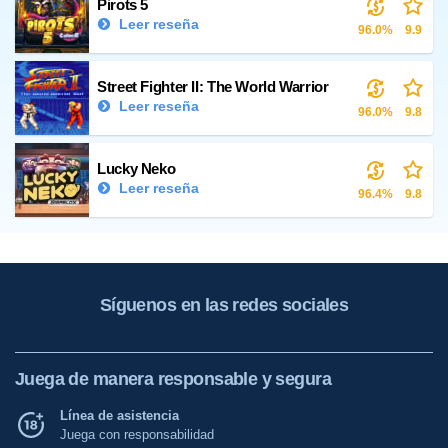
Pirots 5
Leer reseña
96.0%
9.9
Street Fighter II: The World Warrior
Leer reseña
96.0%
9.8
Lucky Neko
Leer reseña
96.4%
9.8
Síguenos en las redes sociales
Juega de manera responsable y segura
Línea de asistencia
Juega con responsabilidad