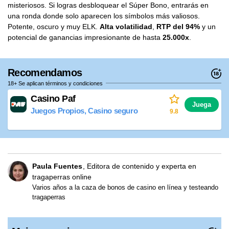
misteriosos. Si logras desbloquear el Súper Bono, entrarás en
una ronda donde solo aparecen los símbolos más valiosos.
Potente, oscuro y muy ELK.
Alta volatilidad
,
RTP del 94%
y un
potencial de ganancias impresionante de hasta
25.000x
.
Recomendamos
18+ Se aplican términos y condiciones
Casino Paf
Juega
Juegos Propios, Casino seguro
9.8
Paula Fuentes
Editora de contenido y experta en
tragaperras online
Varios años a la caza de bonos de casino en línea y testeando
tragaperras