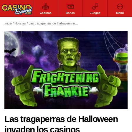
Casinos
Bonos
Juegos
Menú
Inicio
Noticias
Las tragaperras de Halloween invaden los casinos
Las tragaperras de Halloween
invaden los casinos