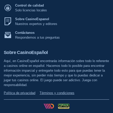
Control de calidad
Solo licencias locales
Sobre CasinoEspanol
Nuestros expertos y editores
Contáctanos
Respondemos a tus preguntas
Sobre CasinoEspañol
Aquí, en CasinoEspañol encontrarás información sobre todo lo referente
a casinos online en español. Hacemos todo lo posible para encontrar
información imparcial y entregarte todo esto para que puedas tener la
mejor experiencia, sin perder más tiempo y que lo puedas dedicar a
jugar tus casinos online. El juego puede ser adictivo. Juega con
responsabilidad.
Política de privacidad
Términos y condiciones