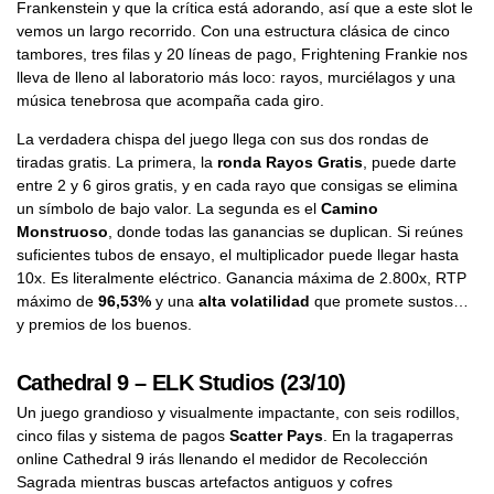
Frankenstein y que la crítica está adorando, así que a este slot le
vemos un largo recorrido. Con una estructura clásica de cinco
tambores, tres filas y 20 líneas de pago, Frightening Frankie nos
lleva de lleno al laboratorio más loco: rayos, murciélagos y una
música tenebrosa que acompaña cada giro.
La verdadera chispa del juego llega con sus dos rondas de
tiradas gratis. La primera, la
ronda Rayos Gratis
, puede darte
entre 2 y 6 giros gratis, y en cada rayo que consigas se elimina
un símbolo de bajo valor. La segunda es el
Camino
Monstruoso
, donde todas las ganancias se duplican. Si reúnes
suficientes tubos de ensayo, el multiplicador puede llegar hasta
10x. Es literalmente eléctrico. Ganancia máxima de 2.800x, RTP
máximo de
96,53%
y una
alta volatilidad
que promete sustos…
y premios de los buenos.
Cathedral 9 – ELK Studios (23/10)
Un juego grandioso y visualmente impactante, con seis rodillos,
cinco filas y sistema de pagos
Scatter Pays
. En la tragaperras
online Cathedral 9 irás llenando el medidor de Recolección
Sagrada mientras buscas artefactos antiguos y cofres