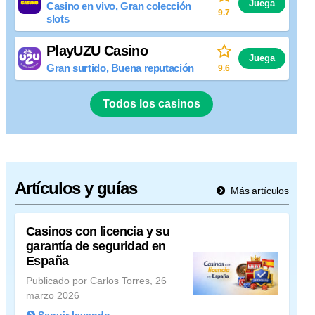
Juega
Casino en vivo, Gran colección
9.7
slots
PlayUZU Casino
Juega
Gran surtido, Buena reputación
9.6
Todos los casinos
Artículos y guías
Más artículos
Casinos con licencia y su
garantía de seguridad en
España
Publicado por Carlos Torres, 26
marzo 2026
Seguir leyendo