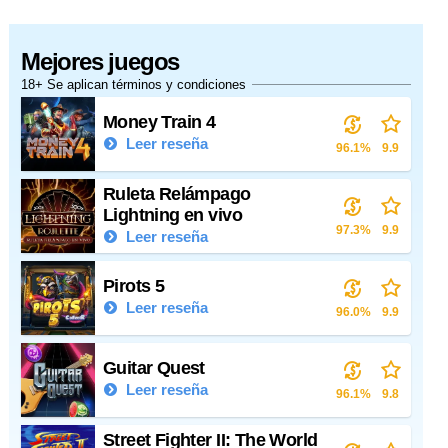
Mejores juegos
18+ Se aplican términos y condiciones
Money Train 4
Leer reseña
96.1%
9.9
Ruleta Relámpago
Lightning en vivo
97.3%
9.9
Leer reseña
Pirots 5
Leer reseña
96.0%
9.9
Guitar Quest
Leer reseña
96.1%
9.8
Street Fighter II: The World