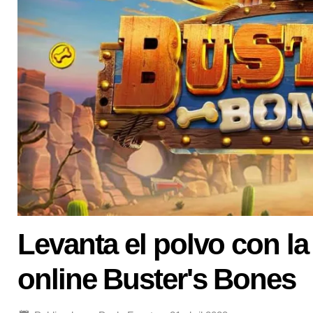
Levanta el polvo con la
online Buster's Bones