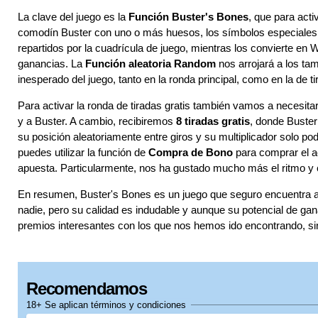
La clave del juego es la
Función Buster's Bones
, que para acti
comodín Buster con uno o más huesos, los símbolos especiales
repartidos por la cuadrícula de juego, mientras los convierte en
ganancias. La
Función aleatoria Random
nos arrojará a los t
inesperado del juego, tanto en la ronda principal, como en la de ti
Para activar la ronda de tiradas gratis también vamos a necesita
y a Buster. A cambio, recibiremos
8 tiradas gratis
, donde Buster
su posición aleatoriamente entre giros y su multiplicador solo podr
puedes utilizar la función de
Compra de Bono
para comprar el ac
apuesta. Particularmente, nos ha gustado mucho más el ritmo y c
En resumen, Buster's Bones es un juego que seguro encuentra a s
nadie, pero su calidad es indudable y aunque su potencial de g
premios interesantes con los que nos hemos ido encontrando, sin
Recomendamos
18+ Se aplican términos y condiciones