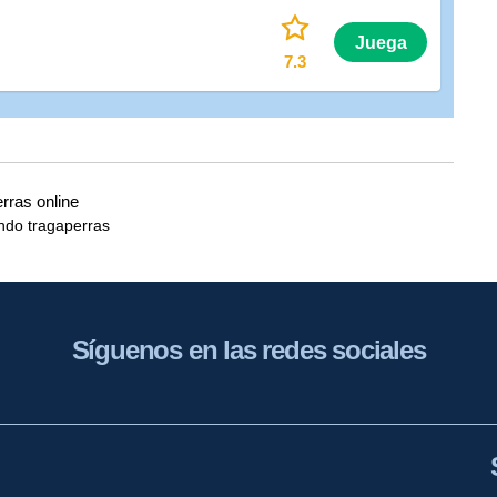
Juega
7.3
rras online
ando tragaperras
Síguenos en las redes sociales