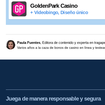
GoldenPark Casino
+ Videobingo, Diseño único
Paula Fuentes
Editora de contenido y experta en tragape
Varios años a la caza de bonos de casino en línea y teste
Juega de manera responsable y segura