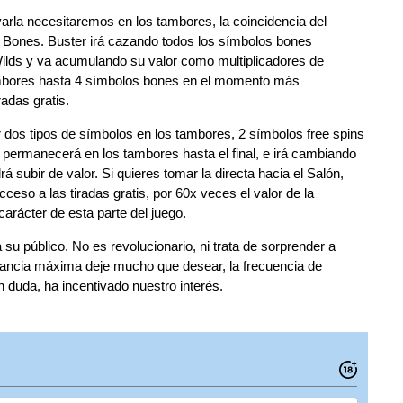
varla necesitaremos en los tambores, la coincidencia del
 Bones. Buster irá cazando todos los símbolos bones
 Wilds y va acumulando su valor como multiplicadores de
ambores hasta 4 símbolos bones en el momento más
radas gratis.
r dos tipos de símbolos en los tambores, 2 símbolos free spins
 permanecerá en los tambores hasta el final, e irá cambiando
á subir de valor. Si quieres tomar la directa hacia el Salón,
ceso a las tiradas gratis, por 60x veces el valor de la
arácter de esta parte del juego.
u público. No es revolucionario, ni trata de sorprender a
anancia máxima deje mucho que desear, la frecuencia de
 duda, ha incentivado nuestro interés.