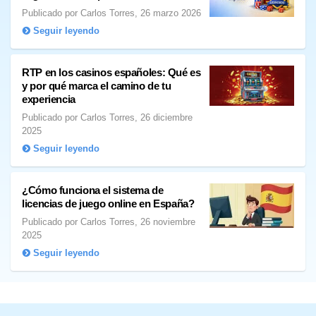
Publicado por Carlos Torres, 26 marzo 2026
Seguir leyendo
RTP en los casinos españoles: Qué es
y por qué marca el camino de tu
experiencia
Publicado por Carlos Torres, 26 diciembre
2025
Seguir leyendo
¿Cómo funciona el sistema de
licencias de juego online en España?
Publicado por Carlos Torres, 26 noviembre
2025
Seguir leyendo