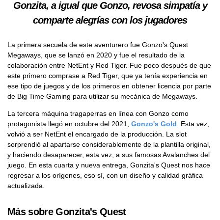
Gonzita, a igual que Gonzo, revosa simpatía y
comparte alegrías con los jugadores
La primera secuela de este aventurero fue Gonzo's Quest
Megaways, que se lanzó en 2020 y fue el resultado de la
colaboración entre NetEnt y Red Tiger. Fue poco después de que
este primero comprase a Red Tiger, que ya tenía experiencia en
ese tipo de juegos y de los primeros en obtener licencia por parte
de Big Time Gaming para utilizar su mecánica de Megaways.
La tercera máquina tragaperras en línea con Gonzo como
protagonista llegó en octubre del 2021,
Gonzo's Gold
. Esta vez,
volvió a ser NetEnt el encargado de la producción. La slot
sorprendió al apartarse considerablemente de la plantilla original,
y haciendo desaparecer, esta vez, a sus famosas Avalanches del
juego. En esta cuarta y nueva entrega, Gonzita's Quest nos hace
regresar a los orígenes, eso sí, con un diseño y calidad gráfica
actualizada.
Más sobre Gonzita's Quest