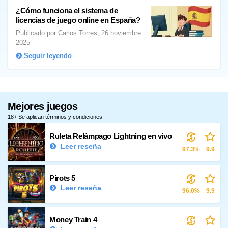
¿Cómo funciona el sistema de
licencias de juego online en España?
Publicado por Carlos Torres, 26 noviembre
2025
Seguir leyendo
Mejores juegos
18+ Se aplican términos y condiciones
Ruleta Relámpago Lightning en vivo
Leer reseña
97.3%
9.9
Pirots 5
Leer reseña
96.0%
9.9
Money Train 4