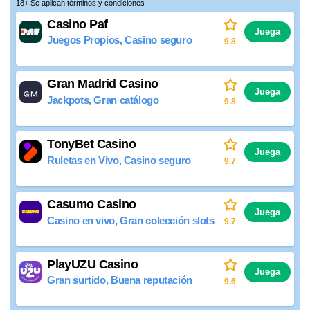
18+ Se aplican términos y condiciones
Casino Paf
Juega
Juegos Propios, Casino seguro
9.8
Gran Madrid Casino
Juega
Jackpots, Gran catálogo
9.8
TonyBet Casino
Juega
Ruletas en Vivo, Casino seguro
9.7
Casumo Casino
Juega
Casino en vivo, Gran colección slots
9.7
PlayUZU Casino
Juega
Gran surtido, Buena reputación
9.6