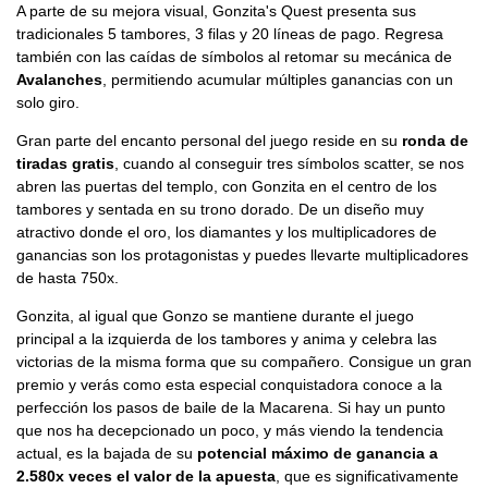
A parte de su mejora visual, Gonzita's Quest presenta sus
tradicionales 5 tambores, 3 filas y 20 líneas de pago. Regresa
también con las caídas de símbolos al retomar su mecánica de
Avalanches
, permitiendo acumular múltiples ganancias con un
solo giro.
Gran parte del encanto personal del juego reside en su
ronda de
tiradas gratis
, cuando al conseguir tres símbolos scatter, se nos
abren las puertas del templo, con Gonzita en el centro de los
tambores y sentada en su trono dorado. De un diseño muy
atractivo donde el oro, los diamantes y los multiplicadores de
ganancias son los protagonistas y puedes llevarte multiplicadores
de hasta 750x.
Gonzita, al igual que Gonzo se mantiene durante el juego
principal a la izquierda de los tambores y anima y celebra las
victorias de la misma forma que su compañero. Consigue un gran
premio y verás como esta especial conquistadora conoce a la
perfección los pasos de baile de la Macarena. Si hay un punto
que nos ha decepcionado un poco, y más viendo la tendencia
actual, es la bajada de su
potencial máximo de ganancia a
2.580x veces el valor de la apuesta
, que es significativamente