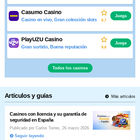
Casumo Casino
Juega
Casino en vivo, Gran colección slots
9.7
PlayUZU Casino
Juega
Gran surtido, Buena reputación
9.6
Todos los casinos
Artículos y guías
Más artículos
Casinos con licencia y su garantía de
seguridad en España
Publicado por Carlos Torres, 26 marzo 2026
Seguir leyendo