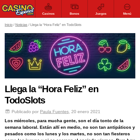
Casinos
Bonos
Juegos
Menú
Inicio
Noticias
Llega la “Hora Feliz” en TodoSlots
Llega la “Hora Feliz” en
TodoSlots
Publicado por
Paula Fuentes
, 20 enero 2021
Los miércoles, para mucha gente, son el día tonto de la
semana laboral. Están allí en medio, no son tan antipáticos y
pesados como los lunes y los martes, no son tan fiesteros