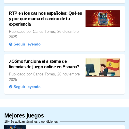
RTP en los casinos españoles: Qué es
y por qué marca el camino de tu
experiencia
Publicado por Carlos Torres, 26 diciembre
2025
Seguir leyendo
¿Cómo funciona el sistema de
licencias de juego online en España?
Publicado por Carlos Torres, 26 noviembre
2025
Seguir leyendo
Mejores juegos
18+ Se aplican términos y condiciones