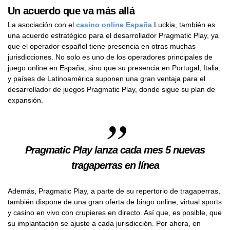
Un acuerdo que va más allá
La asociación con el
casino online España
Luckia, también es
una acuerdo estratégico para el desarrollador Pragmatic Play, ya
que el operador español tiene presencia en otras muchas
jurisdicciones. No solo es uno de los operadores principales de
juego online en España, sino que su presencia en Portugal, Italia,
y países de Latinoamérica suponen una gran ventaja para el
desarrollador de juegos Pragmatic Play, donde sigue su plan de
expansión.
Pragmatic Play lanza cada mes 5 nuevas
tragaperras en línea
Además, Pragmatic Play, a parte de su repertorio de tragaperras,
también dispone de una gran oferta de bingo online, virtual sports
y casino en vivo con crupieres en directo. Así que, es posible, que
su implantación se ajuste a cada jurisdicción. Por ahora, en