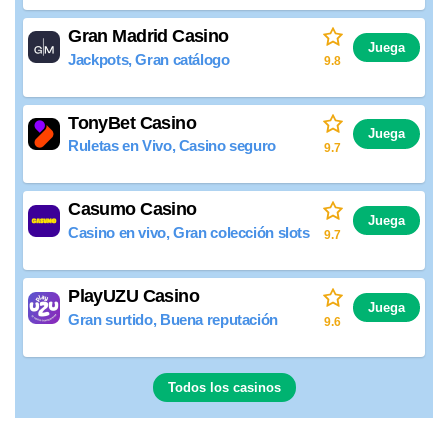
Gran Madrid Casino
Juega
Jackpots, Gran catálogo
9.8
TonyBet Casino
Juega
Ruletas en Vivo, Casino seguro
9.7
Casumo Casino
Juega
Casino en vivo, Gran colección slots
9.7
PlayUZU Casino
Juega
Gran surtido, Buena reputación
9.6
Todos los casinos