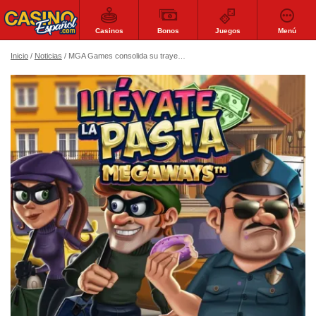
Casinos
Bonos
Juegos
Menú
Inicio
Noticias
MGA Games consolida su trayectoria y eleva sus retos