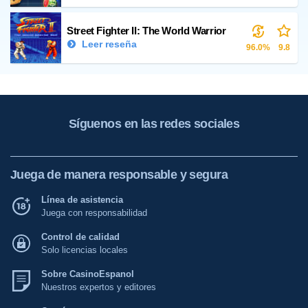
Street Fighter II: The World Warrior
Leer reseña
96.0%
9.8
Síguenos en las redes sociales
Juega de manera responsable y segura
Línea de asistencia
Juega con responsabilidad
Control de calidad
Solo licencias locales
Sobre CasinoEspanol
Nuestros expertos y editores