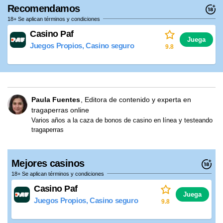
Recomendamos
18+ Se aplican términos y condiciones
Casino Paf
Juega
Juegos Propios, Casino seguro
9.8
Paula Fuentes
Editora de contenido y experta en
tragaperras online
Varios años a la caza de bonos de casino en línea y testeando
tragaperras
Mejores casinos
18+ Se aplican términos y condiciones
Casino Paf
Juega
Juegos Propios, Casino seguro
9.8