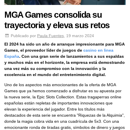
MGA Games consolida su
trayectoria y eleva sus retos
Publicado por
Paula Fuentes
, 19 marzo 2024
El 2024 ha sido un año de arranque impresionante para MGA
Games, el proveedor líder de juegos de
casino en linea
España
. Con una gran serie de lanzamientos a sus espaldas
y muchos más en el horizonte, la empresa está demostrando
una vez más su compromiso con la innovación y la
excelencia en el mundo del entretenimiento digital.
Uno de los aspectos más emocionantes de la oferta de MGA
Games que ya hemos comenzado a disfrutar es su apuesta por
la nueva serie, la Epic Slots Collection. Estas tragaperras online
españolas están repletas de importantes innovaciones que
elevan la experiencia del jugador. Entre los títulos más
destacados de esta serie se encuentra "Riquezas de la Alquimia",
donde la magia cobra vida en una cuadrícula de 5x3. Con una
emocionante ronda de tiradas gratis, símbolos de dinero y juegos