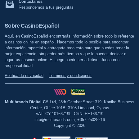
Contáctanos
Respondemos a tus preguntas
Sobre CasinoEspañol
Aquí, en CasinoEspañol encontrarás información sobre todo lo referente
a casinos online en español. Hacemos todo lo posible para encontrar
información imparcial y entregarte todo esto para que puedas tener la
mejor experiencia, sin perder más tiempo y que lo puedas dedicar a
jugar tus casinos online. El juego puede ser adictivo. Juega con
responsabilidad.
Política de privacidad
Términos y condiciones
Multibrands Digital CY Ltd
, 28th October Street 319, Kanika Business
Center, Office 101B, 3105 Limassol, Cyprus
VAT: CY-10166719L, CRN: HE166719
info@multibrands.com, +357 25028216
Copyright © 2026