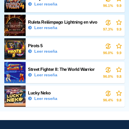
Leer reseña
96.1%
9.9
Ruleta Relámpago Lightning en vivo
Leer reseña
97.3%
9.9
Pirots 5
Leer reseña
96.0%
9.9
Street Fighter II: The World Warrior
Leer reseña
96.0%
9.8
Lucky Neko
Leer reseña
96.4%
9.8