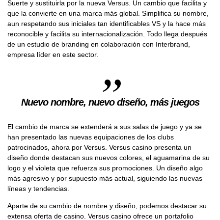
Suerte y sustituirla por la nueva Versus. Un cambio que facilita y
que la convierte en una marca más global. Simplifica su nombre,
aun respetando sus iniciales tan identificables VS y la hace más
reconocible y facilita su internacionalización. Todo llega después
de un estudio de branding en colaboración con Interbrand,
empresa líder en este sector.
Nuevo nombre, nuevo diseño, más juegos
El cambio de marca se extenderá a sus salas de juego y ya se
han presentado las nuevas equipaciones de los clubs
patrocinados, ahora por Versus. Versus casino presenta un
diseño donde destacan sus nuevos colores, el aguamarina de su
logo y el violeta que refuerza sus promociones. Un diseño algo
más agresivo y por supuesto más actual, siguiendo las nuevas
líneas y tendencias.
Aparte de su cambio de nombre y diseño, podemos destacar su
extensa oferta de casino. Versus casino ofrece un portafolio