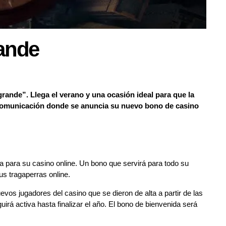
rande
ande”. Llega el verano y una ocasión ideal para que la
comunicación donde se anuncia su nuevo bono de casino
para su casino online. Un bono que servirá para todo su
us tragaperras online.
vos jugadores del casino que se dieron de alta a partir de las
irá activa hasta finalizar el año. El bono de bienvenida será