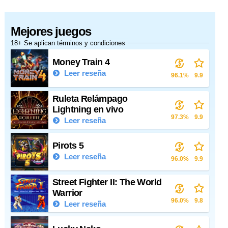
Mejores juegos
18+ Se aplican términos y condiciones
Money Train 4
Leer reseña
96.1%
9.9
Ruleta Relámpago
Lightning en vivo
97.3%
9.9
Leer reseña
Pirots 5
Leer reseña
96.0%
9.9
Street Fighter II: The World
Warrior
96.0%
9.8
Leer reseña