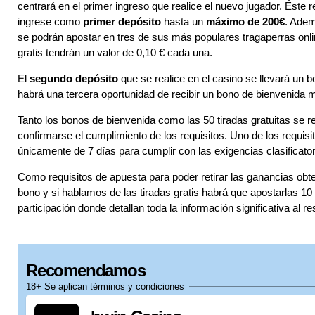
centrará en el primer ingreso que realice el nuevo jugador. Éste 
ingrese como
primer depósito
hasta un
máximo de 200€
. Adem
se podrán apostar en tres de sus más populares tragaperras onlin
gratis tendrán un valor de 0,10 € cada una.
El
segundo depósito
que se realice en el casino se llevará un 
habrá una tercera oportunidad de recibir un bono de bienvenida 
Tanto los bonos de bienvenida como las 50 tiradas gratuitas se 
confirmarse el cumplimiento de los requisitos. Uno de los requisi
únicamente de 7 días para cumplir con las exigencias clasificatori
Como requisitos de apuesta para poder retirar las ganancias obt
bono y si hablamos de las tiradas gratis habrá que apostarlas 10
participación donde detallan toda la información significativa al r
Recomendamos
18+ Se aplican términos y condiciones