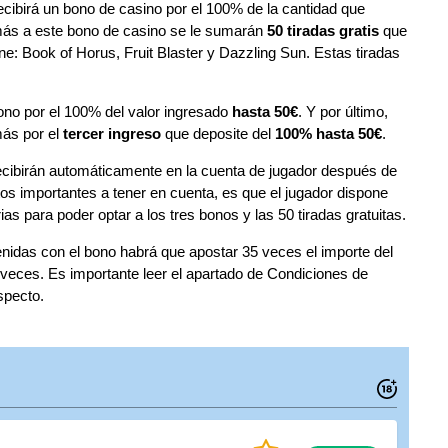
recibirá un bono de casino por el 100% de la cantidad que
ás a este bono de casino se le sumarán
50 tiradas gratis
que
e: Book of Horus, Fruit Blaster y Dazzling Sun. Estas tiradas
bono por el 100% del valor ingresado
hasta 50€
. Y por último,
más por el
tercer ingreso
que deposite del
100% hasta 50€
.
recibirán automáticamente en la cuenta de jugador después de
tos importantes a tener en cuenta, es que el jugador dispone
as para poder optar a los tres bonos y las 50 tiradas gratuitas.
enidas con el bono habrá que apostar 35 veces el importe del
 veces. Es importante leer el apartado de Condiciones de
especto.