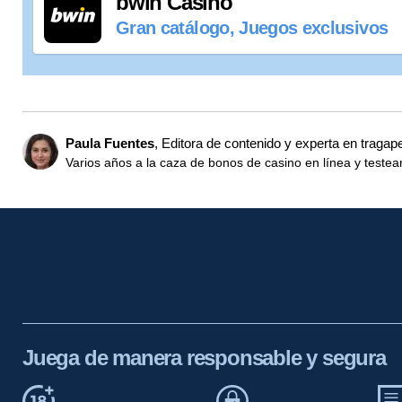
bwin Casino
Gran catálogo, Juegos exclusivos
Paula Fuentes
Editora de contenido y experta en tragape
Varios años a la caza de bonos de casino en línea y teste
Juega de manera responsable y segura