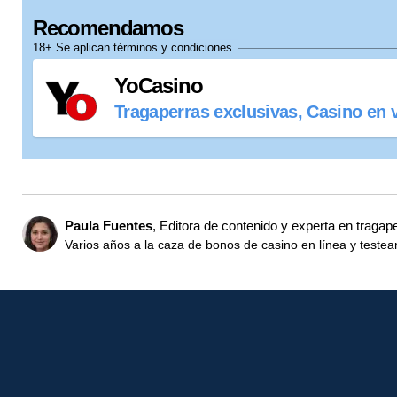
Recomendamos
18+ Se aplican términos y condiciones
YoCasino
Tragaperras exclusivas, Casino en 
Paula Fuentes
Editora de contenido y experta en tragape
Varios años a la caza de bonos de casino en línea y teste