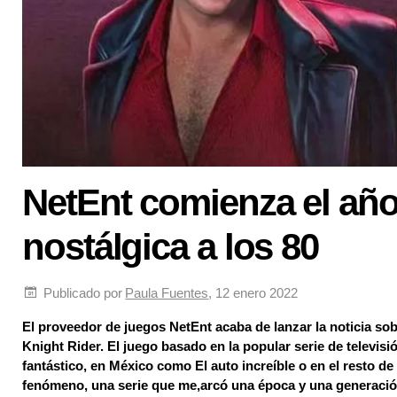
NetEnt comienza el añ
nostálgica a los 80
Publicado por
Paula Fuentes
, 12 enero 2022
El proveedor de juegos NetEnt acaba de lanzar la noticia sob
Knight Rider. El juego basado en la popular serie de televis
fantástico, en México como El auto increíble o en el resto d
fenómeno, una serie que me,arcó una época y una generació