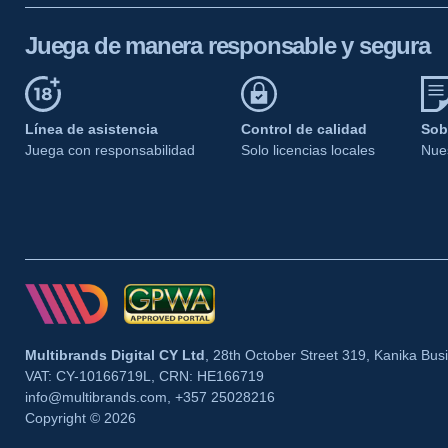
Juega de manera responsable y segura
Línea de asistencia
Control de calidad
Sob
Juega con responsabilidad
Solo licencias locales
Nues
Multibrands Digital CY Ltd
, 28th October Street 319, Kanika Bus
VAT: CY-10166719L, CRN: HE166719
info@multibrands.com, +357 25028216
Copyright © 2026