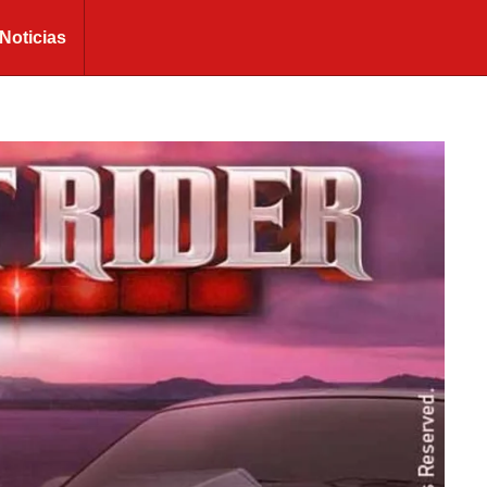
Noticias