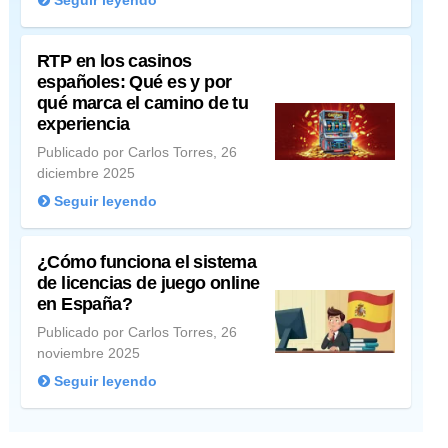
RTP en los casinos
españoles: Qué es y por
qué marca el camino de tu
experiencia
Publicado por Carlos Torres, 26
diciembre 2025
Seguir leyendo
¿Cómo funciona el sistema
de licencias de juego online
en España?
Publicado por Carlos Torres, 26
noviembre 2025
Seguir leyendo