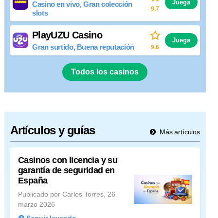
Juega
Casino en vivo, Gran colección
9.7
slots
PlayUZU Casino
Juega
Gran surtido, Buena reputación
9.6
Todos los casinos
Artículos y guías
Más artículos
Casinos con licencia y su
garantía de seguridad en
España
Publicado por Carlos Torres, 26
marzo 2026
Seguir leyendo