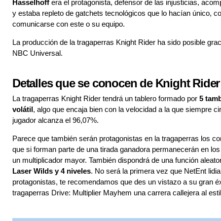
Hasselhoff
era el protagonista, defensor de las injusticias, acom
y estaba repleto de gatchets tecnológicos que lo hacían único, c
comunicarse con este o su equipo.
La producción de la tragaperras Knight Rider ha sido posible gra
NBC Universal.
Detalles que se conocen de Knight Rider
La tragaperras Knight Rider tendrá un tablero formado por
5 tamb
volátil
, algo que encaja bien con la velocidad a la que siempre cir
jugador alcanza el 96,07%.
Parece que también serán protagonistas en la tragaperras los c
que si forman parte de una tirada ganadora permanecerán en los 
un multiplicador mayor. También dispondrá de una función aleato
Laser Wilds y 4 niveles
. No será la primera vez que NetEnt lidi
protagonistas, te recomendamos que des un vistazo a su gran éxit
tragaperras Drive: Multiplier Mayhem una carrera callejera al esti