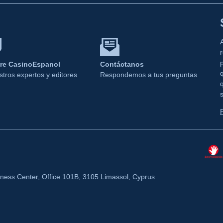
re CasinoEspanol
Contáctanos
tros expertos y editores
Respondemos a tus preguntas
iness Center, Office 101B, 3105 Limassol, Cyprus