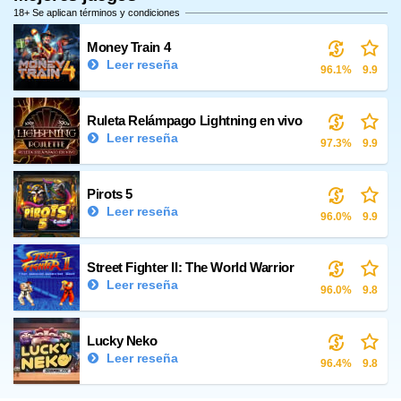
18+ Se aplican términos y condiciones
Money Train 4
Leer reseña
96.1%
9.9
Ruleta Relámpago Lightning en vivo
Leer reseña
97.3%
9.9
Pirots 5
Leer reseña
96.0%
9.9
Street Fighter II: The World Warrior
Leer reseña
96.0%
9.8
Lucky Neko
Leer reseña
96.4%
9.8