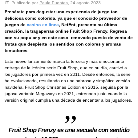
Publicado por
Paula Fuentes
, 24 agosto 2023
Prepárate para degustar una experiencia de juego tan
deliciosa como colorida, ya que el conocido proveedor de
juegos de
casino en línea
, NetEnt, presenta su última
creación, la tragaperras online Fruit Shop Frenzy. Regresa
con su popular y en este caso, renovado puesto de venta de
frutas que despierta los sentidos con colores y aromas
tentadores.
Este nuevo lanzamiento marca la tercera y más emocionante
entrega de la icónica serie Fruit Shop, que en su día, cautivó a
los jugadores por primera vez en 2011. Desde entonces, la serie
ha evolucionado, resultando en una sabrosa y simpática versión
navideña, Fruit Shop Christmas Edition en 2015, seguida por la
jugosa variante Megaways en 2021, estrenada justo cuando la
versión original cumplía una década de encantar a los jugadores.
Fruit Shop Frenzy es una secuela con sentido