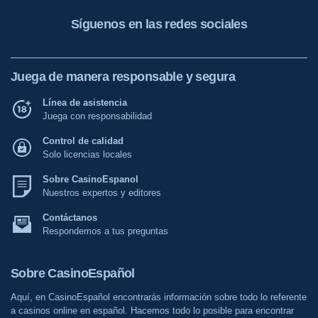
Síguenos en las redes sociales
Juega de manera responsable y segura
Línea de asistencia
Juega con responsabilidad
Control de calidad
Solo licencias locales
Sobre CasinoEspanol
Nuestros expertos y editores
Contáctanos
Respondemos a tus preguntas
Sobre CasinoEspañol
Aquí, en CasinoEspañol encontrarás información sobre todo lo referente
a casinos online en español. Hacemos todo lo posible para encontrar