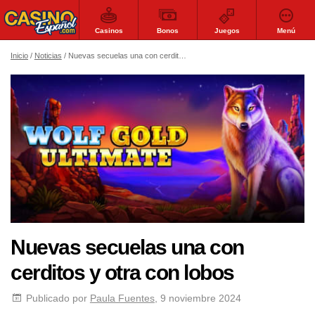
Casinos
Bonos
Juegos
Menú
Inicio
Noticias
Nuevas secuelas una con cerditos y otra con lobos
Nuevas secuelas una con
cerditos y otra con lobos
Publicado por
Paula Fuentes
, 9 noviembre 2024