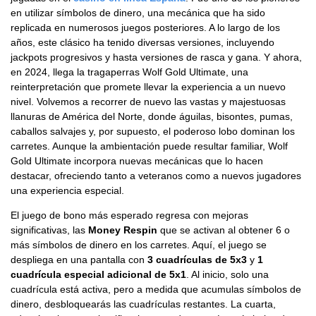
en utilizar símbolos de dinero, una mecánica que ha sido
replicada en numerosos juegos posteriores. A lo largo de los
años, este clásico ha tenido diversas versiones, incluyendo
jackpots progresivos y hasta versiones de rasca y gana. Y ahora,
en 2024, llega la tragaperras Wolf Gold Ultimate, una
reinterpretación que promete llevar la experiencia a un nuevo
nivel. Volvemos a recorrer de nuevo las vastas y majestuosas
llanuras de América del Norte, donde águilas, bisontes, pumas,
caballos salvajes y, por supuesto, el poderoso lobo dominan los
carretes. Aunque la ambientación puede resultar familiar, Wolf
Gold Ultimate incorpora nuevas mecánicas que lo hacen
destacar, ofreciendo tanto a veteranos como a nuevos jugadores
una experiencia especial.
El juego de bono más esperado regresa con mejoras
significativas, las
Money Respin
que se activan al obtener 6 o
más símbolos de dinero en los carretes. Aquí, el juego se
despliega en una pantalla con
3 cuadrículas de 5x3
y
1
cuadrícula especial adicional de 5x1
. Al inicio, solo una
cuadrícula está activa, pero a medida que acumulas símbolos de
dinero, desbloquearás las cuadrículas restantes. La cuarta,