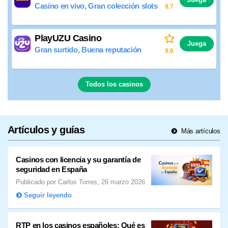
Casino en vivo, Gran colección slots
9.7
PlayUZU Casino
Juega
Gran surtido, Buena reputación
9.6
Todos los casinos
Artículos y guías
Más artículos
Casinos con licencia y su garantía de
seguridad en España
Publicado por Carlos Torres, 26 marzo 2026
Seguir leyendo
RTP en los casinos españoles: Qué es