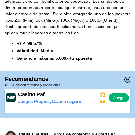
además, viene con bonificaciones poderosas. Los símbolos de
dinero pueden aparecer en cualquier carrete, cada uno con un
valor aleatorio de hasta 15x, o bien otorgando uno de los jackpots
fijos: 20x (Mini), 50x (Minor), 100x (Major) o 1000x (Grand).
Desbloquear todas las cuadrículas activa bonificaciones que
aplican multiplicadores a todas las filas.
RTP
:
96,57%
Volatilidad
:
Media
Ganancia máxima
:
5.000x tu apuesta
Recomendamos
18+ Se aplican términos y condiciones
Casino Paf
Juega
Juegos Propios, Casino seguro
9.8
Paula Fuentes
Editora de contenido y experta en