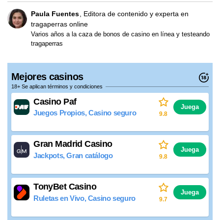
Paula Fuentes
Editora de contenido y experta en
tragaperras online
Varios años a la caza de bonos de casino en línea y testeando
tragaperras
Mejores casinos
18+ Se aplican términos y condiciones
Casino Paf
Juega
Juegos Propios, Casino seguro
9.8
Gran Madrid Casino
Juega
Jackpots, Gran catálogo
9.8
TonyBet Casino
Juega
Ruletas en Vivo, Casino seguro
9.7