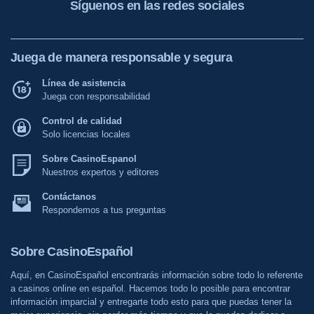
Síguenos en las redes sociales
Juega de manera responsable y segura
Línea de asistencia
Juega con responsabilidad
Control de calidad
Solo licencias locales
Sobre CasinoEspanol
Nuestros expertos y editores
Contáctanos
Respondemos a tus preguntas
Sobre CasinoEspañol
Aquí, en CasinoEspañol encontrarás información sobre todo lo referente
a casinos online en español. Hacemos todo lo posible para encontrar
información imparcial y entregarte todo esto para que puedas tener la