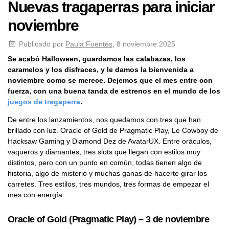
Nuevas tragaperras para iniciar
noviembre
Publicado por
Paula Fuentes
, 8 noviembre 2025
Se acabó Halloween, guardamos las calabazas, los
caramelos y los disfraces, y le damos la bienvenida a
noviembre como se merece. Dejemos que el mes entre con
fuerza, con una buena tanda de estrenos en el mundo de los
juegos de tragaperra
.
De entre los lanzamientos, nos quedamos con tres que han
brillado con luz. Oracle of Gold de Pragmatic Play, Le Cowboy de
Hacksaw Gaming y Diamond Dez de AvatarUX. Entre oráculos,
vaqueros y diamantes, tres slots que llegan con estilos muy
distintos, pero con un punto en común, todas tienen algo de
historia, algo de misterio y muchas ganas de hacerte girar los
carretes. Tres estilos, tres mundos, tres formas de empezar el
mes con energía.
Oracle of Gold (Pragmatic Play) – 3 de noviembre