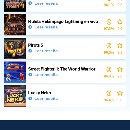
Leer reseña
96.1%
9.9
Ruleta Relámpago Lightning en vivo
Leer reseña
97.3%
9.9
Pirots 5
Leer reseña
96.0%
9.9
Street Fighter II: The World Warrior
Leer reseña
96.0%
9.8
Lucky Neko
Leer reseña
96.4%
9.8