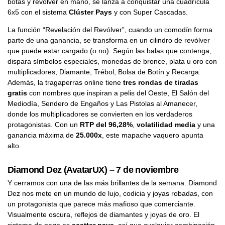
botas y revolver en mano, se lanza a conquistar una cuadrícula
6x5 con el sistema
Clúster Pays
y con Super Cascadas.
La función “Revelación del Revólver”, cuando un comodín forma
parte de una ganancia, se transforma en un cilindro de revólver
que puede estar cargado (o no). Según las balas que contenga,
dispara símbolos especiales, monedas de bronce, plata u oro con
multiplicadores, Diamante, Trébol, Bolsa de Botín y Recarga.
Además, la tragaperras online tiene
tres rondas de tiradas
gratis
con nombres que inspiran a pelis del Oeste, El Salón del
Mediodía, Sendero de Engaños y Las Pistolas al Amanecer,
donde los multiplicadores se convierten en los verdaderos
protagonistas. Con un
RTP del 96,28%
,
volatilidad media
y una
ganancia máxima de
25.000x
, este mapache vaquero apunta
alto.
Diamond Dez (AvatarUX) – 7 de noviembre
Y cerramos con una de las más brillantes de la semana. Diamond
Dez nos mete en un mundo de lujo, codicia y joyas robadas, con
un protagonista que parece más mafioso que comerciante.
Visualmente oscura, reflejos de diamantes y joyas de oro. El
sistema de pago es
scatter pays
, así que cualquier combinación