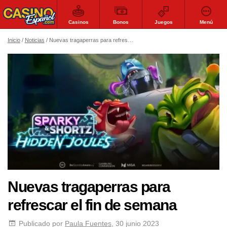
Casinos
Bonos
Juegos
Menú
Inicio
Noticias
Nuevas tragaperras para refrescar el fin de semana
Nuevas tragaperras para
refrescar el fin de semana
Publicado por
Paula Fuentes
, 30 junio 2023