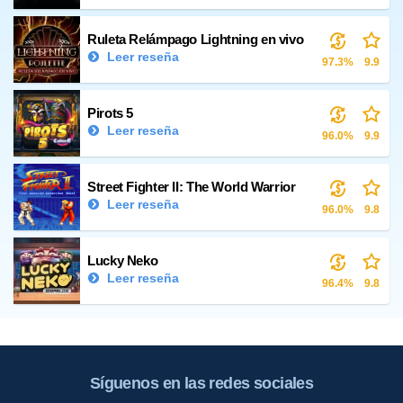
Ruleta Relámpago Lightning en vivo
Leer reseña
97.3%
9.9
Pirots 5
Leer reseña
96.0%
9.9
Street Fighter II: The World Warrior
Leer reseña
96.0%
9.8
Lucky Neko
Leer reseña
96.4%
9.8
Síguenos en las redes sociales