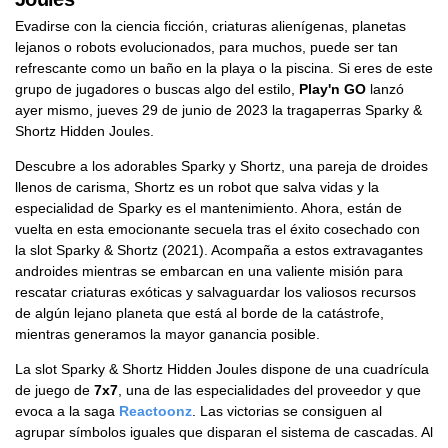
Evadirse con la ciencia ficción, criaturas alienígenas, planetas
lejanos o robots evolucionados, para muchos, puede ser tan
refrescante como un baño en la playa o la piscina. Si eres de este
grupo de jugadores o buscas algo del estilo,
Play'n GO
lanzó
ayer mismo, jueves 29 de junio de 2023 la tragaperras Sparky &
Shortz Hidden Joules.
Descubre a los adorables Sparky y Shortz, una pareja de droides
llenos de carisma, Shortz es un robot que salva vidas y la
especialidad de Sparky es el mantenimiento. Ahora, están de
vuelta en esta emocionante secuela tras el éxito cosechado con
la slot Sparky & Shortz (2021). Acompaña a estos extravagantes
androides mientras se embarcan en una valiente misión para
rescatar criaturas exóticas y salvaguardar los valiosos recursos
de algún lejano planeta que está al borde de la catástrofe,
mientras generamos la mayor ganancia posible.
La slot Sparky & Shortz Hidden Joules dispone de una cuadrícula
de juego de
7x7
, una de las especialidades del proveedor y que
evoca a la saga
Reactoonz
. Las victorias se consiguen al
agrupar símbolos iguales que disparan el sistema de cascadas. Al