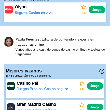
Olybet
Juega
Seguro, Casino en vivo
8.8
Paula Fuentes
Editora de contenido y experta en
tragaperras online
Varios años a la caza de bonos de casino en línea y testeando
tragaperras
Mejores casinos
18+ Se aplican términos y condiciones
Casino Paf
Juega
Juegos Propios, Casino seguro
9.8
Gran Madrid Casino
Juega