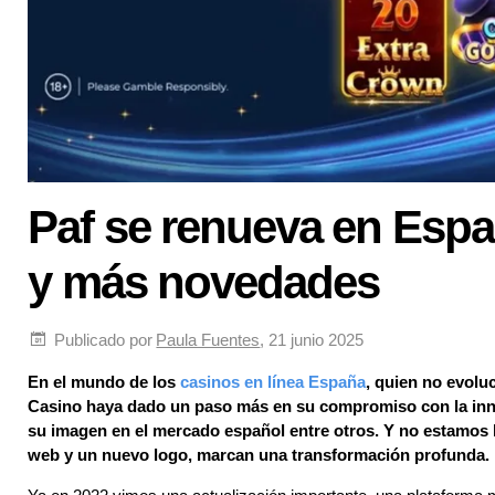
Paf se renueva en Esp
y más novedades
Publicado por
Paula Fuentes
, 21 junio 2025
En el mundo de los
casinos en línea España
, quien no evolu
Casino haya dado un paso más en su compromiso con la inn
su imagen en el mercado español entre otros. Y no estamos
web y un nuevo logo, marcan una transformación profunda.