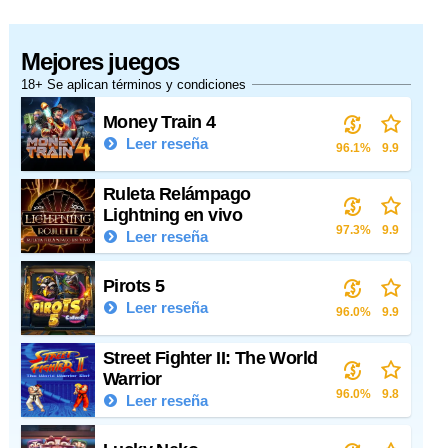
Mejores juegos
18+ Se aplican términos y condiciones
Money Train 4
Leer reseña
96.1%
9.9
Ruleta Relámpago
Lightning en vivo
97.3%
9.9
Leer reseña
Pirots 5
Leer reseña
96.0%
9.9
Street Fighter II: The World
Warrior
96.0%
9.8
Leer reseña