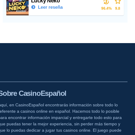
Lucky Neko
Leer reseña
96.4%
9.8
Sobre CasinoEspañol
Aquí, en CasinoEspañol encontrarás información sobre todo lo
referente a casinos online en español. Hacemos todo lo posible
para encontrar información imparcial y entregarte todo esto para
que puedas tener la mejor experiencia, sin perder más tiempo y
que lo puedas dedicar a jugar tus casinos online. El juego puede