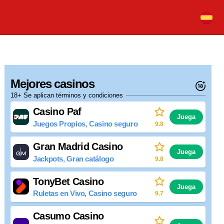
Mejores casinos
18+ Se aplican términos y condiciones
Casino Paf
Juega
Juegos Propios, Casino seguro
9.8
Gran Madrid Casino
Juega
Jackpots, Gran catálogo
9.8
TonyBet Casino
Juega
Ruletas en Vivo, Casino seguro
9.7
Casumo Casino