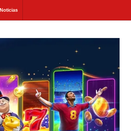
Noticias