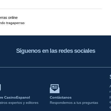
rras online
ando tragaperras
Síguenos en las redes sociales
re CasinoEspanol
Contáctanos
tros expertos y editores
Respondemos a tus preguntas