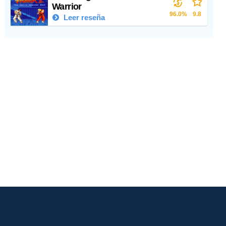
Warrior
96.0%
9.8
Leer reseña