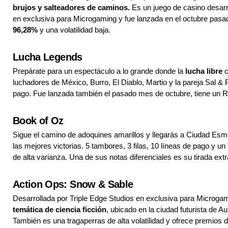
brujos y salteadores de caminos.
Es un juego de casino desarro
en exclusiva para Microgaming y fue lanzada en el octubre pasad
96,28%
y una volatilidad baja.
Lucha Legends
Prepárate para un espectáculo a lo grande donde la
lucha libre
c
luchadores de México, Burro, El Diablo, Martio y la pareja Sal & 
pago. Fue lanzada también el pasado mes de octubre, tiene un R
Book of Oz
Sigue el camino de adoquines amarillos y llegarás a Ciudad Esm
las mejores victorias. 5 tambores, 3 filas, 10 líneas de pago y un
de alta varianza. Una de sus notas diferenciales es su tirada extr
Action Ops: Snow & Sable
Desarrollada por Triple Edge Studios en exclusiva para Microgam
temática de ciencia ficción
, ubicado en la ciudad futurista de 
También es una tragaperras de alta volatilidad y ofrece premios 