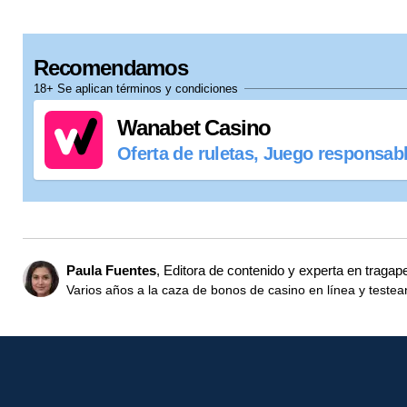
Recomendamos
18+ Se aplican términos y condiciones
Wanabet Casino
Oferta de ruletas, Juego responsab
Paula Fuentes
Editora de contenido y experta en tragape
Varios años a la caza de bonos de casino en línea y teste