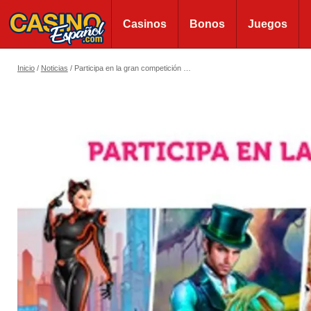
Casinos
Bonos
Juegos
Inicio
Noticias
Participa en la gran competición de casino Wanabet