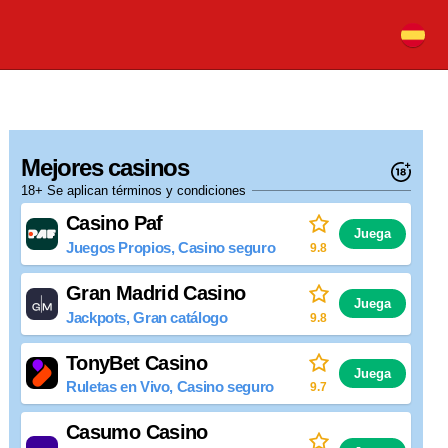
Mejores casinos
18+ Se aplican términos y condiciones
Casino Paf
Juega
Juegos Propios, Casino seguro
9.8
Gran Madrid Casino
Juega
Jackpots, Gran catálogo
9.8
TonyBet Casino
Juega
Ruletas en Vivo, Casino seguro
9.7
Casumo Casino