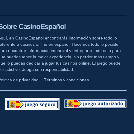
Sobre CasinoEspañol
Aquí, en CasinoEspañol encontrarás información sobre todo lo
referente a casinos online en español. Hacemos todo lo posible
para encontrar información imparcial y entregarte todo esto para
que puedas tener la mejor experiencia, sin perder más tiempo y
que lo puedas dedicar a jugar tus casinos online. El juego puede
ser adictivo. Juega con responsabilidad.
Política de privacidad
Términos y condiciones