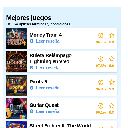
Mejores juegos
18+ Se aplican términos y condiciones
Money Train 4
Leer reseña
96.1%
9.9
Ruleta Relámpago
Lightning en vivo
97.3%
9.9
Leer reseña
Pirots 5
Leer reseña
96.0%
9.9
Guitar Quest
Leer reseña
96.1%
9.8
Street Fighter II: The World