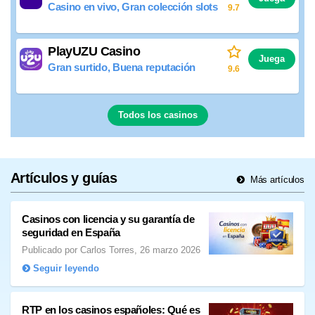
Casino en vivo, Gran colección slots
9.7
PlayUZU Casino
Juega
Gran surtido, Buena reputación
9.6
Todos los casinos
Artículos y guías
Más artículos
Casinos con licencia y su garantía de
seguridad en España
Publicado por Carlos Torres, 26 marzo 2026
Seguir leyendo
RTP en los casinos españoles: Qué es