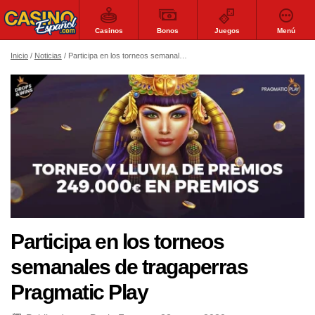
Casinos
Bonos
Juegos
Menú
Inicio
Noticias
Participa en los torneos semanales de tragaperras Pragmatic Play
Participa en los torneos
semanales de tragaperras
Pragmatic Play