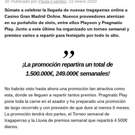
Publicado por
Paula Fuentes
, 22 enero 2020
Súmate a celebrar la llegada de nuevas tragaperras online a
Casino Gran Madrid Online. Nuevos proveedores aterrizan
en su portafolio de slots, entre ellos Playson y Pragmatic
Play. Junto a este último ha organizado un torneo semanal y
premios varios a repartir para festejarlo por todo lo alto.
¡La promoción repartira un total de
1.500.000€, 249.000€ semanales!
No habrás visto hasta ahora una promoción tan atractiva como
esta, donde se lleguen a repartir tantos premios. Pragmatic Play
pone toda la carne en el asador y ha preparado una promoción
de largo recorrido y con previsión de que dure al menos 6 meses.
La promoción tendrá dos partes, el Torneo semanal de
tragaperras y la Lluvia de premios semanal que repartirá 4.500€
diarios.