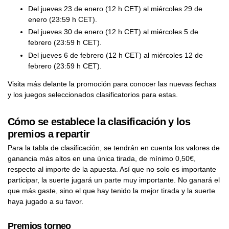
Del jueves 23 de enero (12 h CET) al miércoles 29 de
enero (23:59 h CET).
Del jueves 30 de enero (12 h CET) al miércoles 5 de
febrero (23:59 h CET).
Del jueves 6 de febrero (12 h CET) al miércoles 12 de
febrero (23:59 h CET).
Visita más delante la promoción para conocer las nuevas fechas
y los juegos seleccionados clasificatorios para estas.
Cómo se establece la clasificación y los
premios a repartir
Para la tabla de clasificación, se tendrán en cuenta los valores de
ganancia más altos en una única tirada, de mínimo 0,50€,
respecto al importe de la apuesta. Así que no solo es importante
participar, la suerte jugará un parte muy importante. No ganará el
que más gaste, sino el que hay tenido la mejor tirada y la suerte
haya jugado a su favor.
Premios torneo