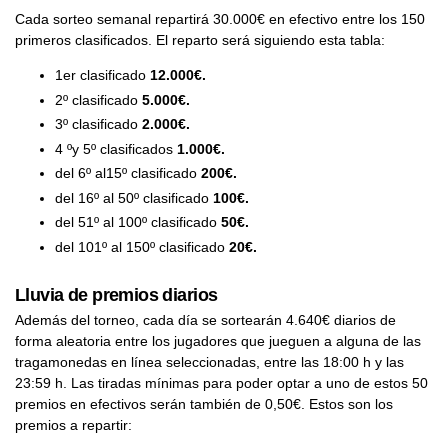
Cada sorteo semanal repartirá 30.000€ en efectivo entre los 150
primeros clasificados. El reparto será siguiendo esta tabla:
1er clasificado
12.000€.
2º clasificado
5.000€.
3º clasificado
2.000€.
4 ºy 5º clasificados
1.000€.
del 6º al15º clasificado
200€.
del 16º al 50º clasificado
100€.
del 51º al 100º clasificado
50€.
del 101º al 150º clasificado
20€.
Lluvia de premios diarios
Además del torneo, cada día se sortearán 4.640€ diarios de
forma aleatoria entre los jugadores que jueguen a alguna de las
tragamonedas en línea seleccionadas, entre las 18:00 h y las
23:59 h. Las tiradas mínimas para poder optar a uno de estos 50
premios en efectivos serán también de 0,50€. Estos son los
premios a repartir: