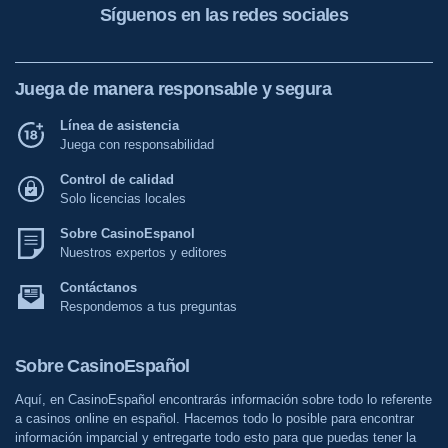
Síguenos en las redes sociales
Juega de manera responsable y segura
Línea de asistencia
Juega con responsabilidad
Control de calidad
Solo licencias locales
Sobre CasinoEspanol
Nuestros expertos y editores
Contáctanos
Respondemos a tus preguntas
Sobre CasinoEspañol
Aquí, en CasinoEspañol encontrarás información sobre todo lo referente
a casinos online en español. Hacemos todo lo posible para encontrar
información imparcial y entregarte todo esto para que puedas tener la