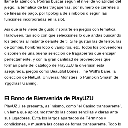
llame la atención. Podrás buscar según el nivel de volatilidad del
juego, la temática de las tragaperras, por número de carretes o
de líneas de pago, por tipología de símbolos o según las
funciones incorporadas en la slot.
Así que si te viene de gusto inspirarte en juegos con temática
Halloween, tan solo con que selecciones lo que andas buscando
los tendrás al instante delante de ti. Si te gustan las de terror, las
de zombis, hombres lobo o vampiros, etc. Todos los proveedores
disponen de una buena selección de tragaperras que encajan
perfectamente, y con la gran cantidad de proveedores que
forman parte del catálogo de PlayUZU la diversión está
asegurada, juegos como Beautiful Bones, The Wolf's bane, la
colección de NetEnt, Universal Monsters, o Pumpkin Smash de
Yggdrasil Gaming.
El Bono de Bienvenida de PlayUZU
PlayUZU se presenta, así mismo, como “el Casino transparente”,
un lema que aplica mostrando las cosas sencillas y claras ante
sus jugadores. Evita los largos apartados de Términos y
condiciones, y muestra las cosas de forma transparente. Todo lo