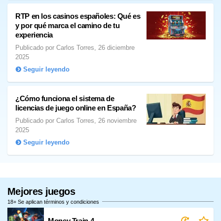
RTP en los casinos españoles: Qué es
y por qué marca el camino de tu
experiencia
Publicado por Carlos Torres, 26 diciembre
2025
Seguir leyendo
¿Cómo funciona el sistema de
licencias de juego online en España?
Publicado por Carlos Torres, 26 noviembre
2025
Seguir leyendo
Mejores juegos
18+ Se aplican términos y condiciones
Money Train 4