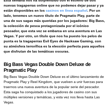
Esta semana nos ha sorprendido con el estreno de dos
nuevas tragaperras online que no podemos dejar pasar y ya
están disponibles en los
casinos en línea español
. Por un
lado, tenemos un nuevo título de Pragmatic Play, parte de
una de sus sagas más queridas por los jugadores: Big Bass,
la colección de pesca protagonizada por el icónico
pescador, que esta vez se embarca en una aventura en Las
Vegas. Y por otro, un título que nos ha puesto los pelos de
punta es la tragaperras Evil Eyes de Hacksaw Gaming, con
su atmósfera terrorífica es la elección perfecta para aquellos
que disfrutan de las temáticas oscuras.
Big Bass Vegas Double Down Deluxe de
Pragmatic Play
Big Bass Vegas Double Down Deluxe es el último lanzamiento de
Pragmatic Play y Reel Kingdom, que vuelven a unir fuerzas para
traernos una nueva aventura de la popular serie del pescador.
Esta saga ha conquistado a los jugadores de casino con sus
múltiples versiones y temáticas, y esta vez nos lleva hasta Las
Vegas.