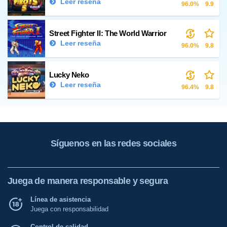
Leer reseña
96.0%
9.9
Street Fighter II: The World Warrior
Leer reseña
96.0%
9.8
Lucky Neko
Leer reseña
96.4%
9.8
Síguenos en las redes sociales
Juega de manera responsable y segura
Línea de asistencia
Juega con responsabilidad
Control de calidad