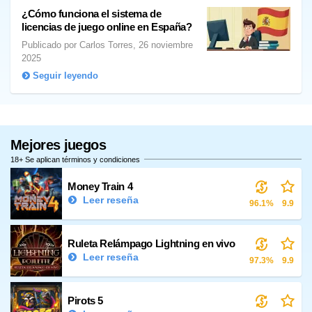
¿Cómo funciona el sistema de
licencias de juego online en España?
Publicado por Carlos Torres, 26 noviembre
2025
Seguir leyendo
Mejores juegos
18+ Se aplican términos y condiciones
Money Train 4
Leer reseña
96.1%
9.9
Ruleta Relámpago Lightning en vivo
Leer reseña
97.3%
9.9
Pirots 5