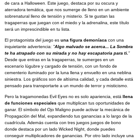
de cara a Halloween. Este juego, destaca por su oscura y
aterradora temática, que nos sumerge de lleno en un ambiente
sobrenatural lleno de tensión y misterio. Si te gustan las
tragaperras que juegan con el miedo y la adrenalina, este título
será un imprescindible en tu lista.
El protagonista del juego es
una figura demoníaca
con una
inquietante advertencia:
"
Algo malvado se acerca... La Sombra
te ha atrapado con su mirada y no hay escapatoria para ti.
"
Desde que entras en la tragaperras, te sumerges en un
escenario lúgubre y cargado de tensión, con un fondo de
cementerio iluminado por la luna llena y envuelto en una neblina
siniestra. Los gráficos son de altísima calidad, y cada detalle está
pensado para transportarte a un mundo de terror y misticismo.
Pero la tragamonedas Evil Eyes no es solo apariencia, está
llena
de funciones especiales
que multiplican tus oportunidades de
ganar. El símbolo del Ojo Maligno puede activar la mecánica de
Propagación del Mal, expandiendo tus ganancias a lo largo de la
cuadrícula. Además cuenta con tres juegos juegos de bono
donde destaca por un lado Wicked Night, donde puedes
conseguir multiplicadores de ganancias. Por otro lado incluye una