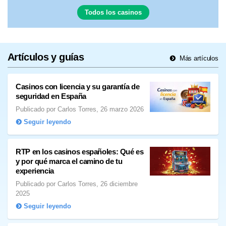
Todos los casinos
Artículos y guías
Más artículos
Casinos con licencia y su garantía de
seguridad en España
Publicado por Carlos Torres, 26 marzo 2026
Seguir leyendo
RTP en los casinos españoles: Qué es
y por qué marca el camino de tu
experiencia
Publicado por Carlos Torres, 26 diciembre
2025
Seguir leyendo