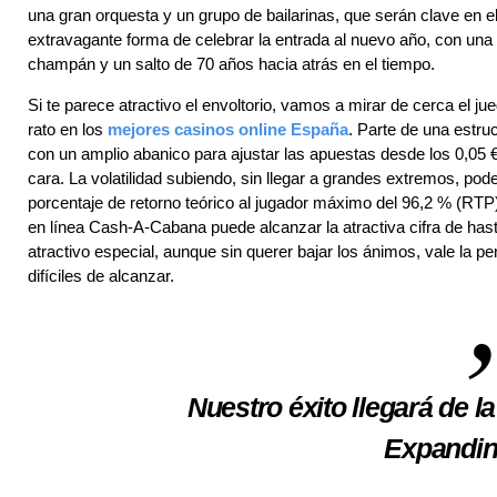
una gran orquesta y un grupo de bailarinas, que serán clave en 
extravagante forma de celebrar la entrada al nuevo año, con una 
champán y un salto de 70 años hacia atrás en el tiempo.
Si te parece atractivo el envoltorio, vamos a mirar de cerca el ju
rato en los
mejores casinos online España
. Parte de una estruc
con un amplio abanico para ajustar las apuestas desde los 0,05 €
cara. La volatilidad subiendo, sin llegar a grandes extremos, pod
porcentaje de retorno teórico al jugador máximo del 96,2 % (RTP
en línea Cash-A-Cabana puede alcanzar la atractiva cifra de has
atractivo especial, aunque sin querer bajar los ánimos, vale la p
difíciles de alcanzar.
Nuestro éxito llegará de l
Expandin