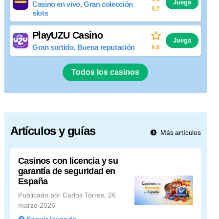
Juega
Casino en vivo, Gran colección
9.7
slots
PlayUZU Casino
Juega
Gran surtido, Buena reputación
9.6
Todos los casinos
Artículos y guías
Más artículos
Casinos con licencia y su
garantía de seguridad en
España
Publicado por Carlos Torres, 26
marzo 2026
Seguir leyendo