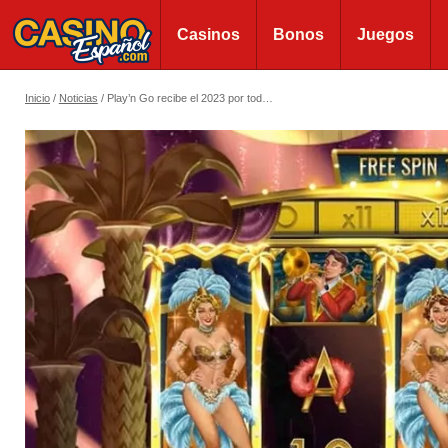
Casinos
Bonos
Juegos
Inicio
Noticias
Play’n Go recibe el 2023 por todo lo alto con la slot Cash-A-Cabana