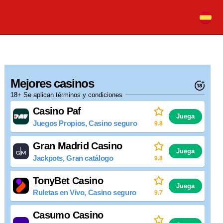
Mejores casinos
18+ Se aplican términos y condiciones
Casino Paf
Juega
Juegos Propios, Casino seguro
9.8
Gran Madrid Casino
Juega
Jackpots, Gran catálogo
9.8
TonyBet Casino
Juega
Ruletas en Vivo, Casino seguro
9.7
Casumo Casino