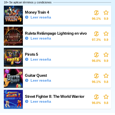
18+ Se aplican términos y condiciones
Money Train 4
Leer reseña
96.1%
9.9
Ruleta Relámpago Lightning en vivo
Leer reseña
97.3%
9.9
Pirots 5
Leer reseña
96.0%
9.9
Guitar Quest
Leer reseña
96.1%
9.8
Street Fighter II: The World Warrior
Leer reseña
96.0%
9.8