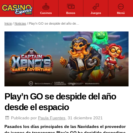
Casinos
Bonos
Juegos
Menú
Inicio
Noticias
Play’n GO se despide del año desde el espacio
Play’n GO se despide del año
desde el espacio
Publicado por
Paula Fuentes
, 31 diciembre 2021
Pasados los días principales de las Navidades el proveedor
de juegos de tragaperras Play’n GO ha decidido despedirse