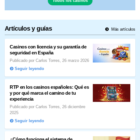
Todos los casinos
Artículos y guías
Más artículos
Casinos con licencia y su garantía de
seguridad en España
Publicado por Carlos Torres, 26 marzo 2026
Seguir leyendo
RTP en los casinos españoles: Qué es
y por qué marca el camino de tu
experiencia
Publicado por Carlos Torres, 26 diciembre
2025
Seguir leyendo
¿Cómo funciona el sistema de