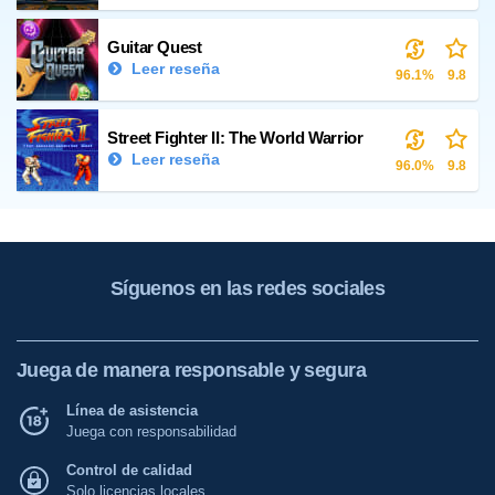
Guitar Quest
Leer reseña
96.1%
9.8
Street Fighter II: The World Warrior
Leer reseña
96.0%
9.8
Síguenos en las redes sociales
Juega de manera responsable y segura
Línea de asistencia
Juega con responsabilidad
Control de calidad
Solo licencias locales