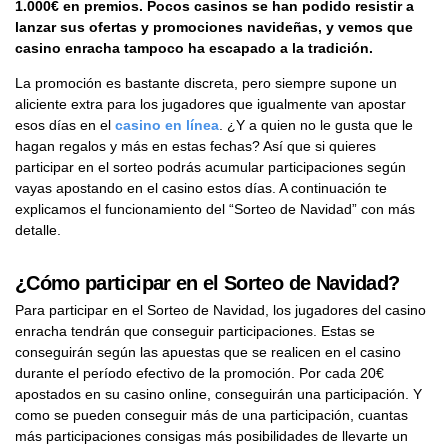
1.000€ en premios. Pocos casinos se han podido resistir a
lanzar sus ofertas y promociones navideñas, y vemos que
casino enracha tampoco ha escapado a la tradición.
La promoción es bastante discreta, pero siempre supone un
aliciente extra para los jugadores que igualmente van apostar
esos días en el
casino en línea
. ¿Y a quien no le gusta que le
hagan regalos y más en estas fechas? Así que si quieres
participar en el sorteo podrás acumular participaciones según
vayas apostando en el casino estos días. A continuación te
explicamos el funcionamiento del “Sorteo de Navidad” con más
detalle.
¿Cómo participar en el Sorteo de Navidad?
Para participar en el Sorteo de Navidad, los jugadores del casino
enracha tendrán que conseguir participaciones. Estas se
conseguirán según las apuestas que se realicen en el casino
durante el período efectivo de la promoción. Por cada 20€
apostados en su casino online, conseguirán una participación. Y
como se pueden conseguir más de una participación, cuantas
más participaciones consigas más posibilidades de llevarte un