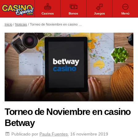
Casinos
Bonos
Juegos
Menú
Inicio
Noticias
Torneo de Noviembre en casino Betway
Torneo de Noviembre en casino
Betway
Publicado por
Paula Fuentes
, 16 noviembre 2019