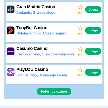
Gran Madrid Casino
Juega
Jackpots, Gran catálogo
9.8
TonyBet Casino
Juega
Ruletas en Vivo, Casino seguro
9.7
Casumo Casino
Juega
Casino en vivo, Gran colección slots
9.7
PlayUZU Casino
Juega
Gran surtido, Buena reputación
9.6
Todos los casinos