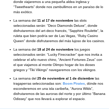
donde viajaremos a una pequeña aldea inglesa y
“Tweethearts” donde nos zambullimos en un paraíso de lo
más exótico.
La semana del
11 al 17 de noviembre
las slots
seleccionadas serán: “Deco Diamonds Deluxe”, donde
disfrutaremos del art-deco francés, “Sapphire Roulette”, la
ruleta que bien podría ser de Las Vegas, “Ruby Casino
Queen” donde disfrutaremos del más lujoso de los casinos.
La semana del
18 al 24 de noviembre
los juegos
seleccionados serán: “Lucky Firecracker” que nos invita a
celebrar el año nuevo chino, “Ancient Fortunes Zeus” con
el que viajamos al monte Olimpo hogar de los dioses
griegos y “Tiki Vikings” navegaremos con los vikingos.
La semana del
25 de noviembre al 1 de diciembre
las
tragaperras seleccionadas son:
Boom Pirates
, dónde nos
esconderemos en una isla caribeña, “Aurora Wilds”,
disfrutaremos de las auroras del norte y por último “Banana
Odissey” que nos llevará a explorar el espacio.