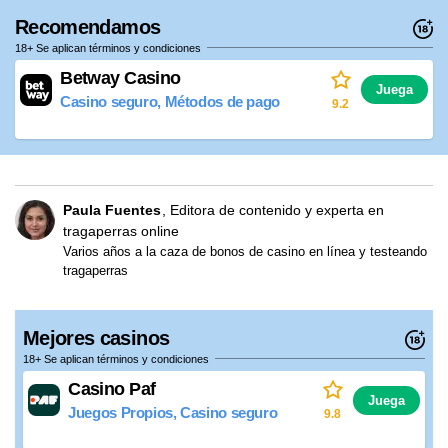
Recomendamos
18+ Se aplican términos y condiciones
Betway Casino
Juega
Casino seguro, Métodos de pago
9.2
Paula Fuentes
Editora de contenido y experta en
tragaperras online
Varios años a la caza de bonos de casino en línea y testeando
tragaperras
Mejores casinos
18+ Se aplican términos y condiciones
Casino Paf
Juega
Juegos Propios, Casino seguro
9.8