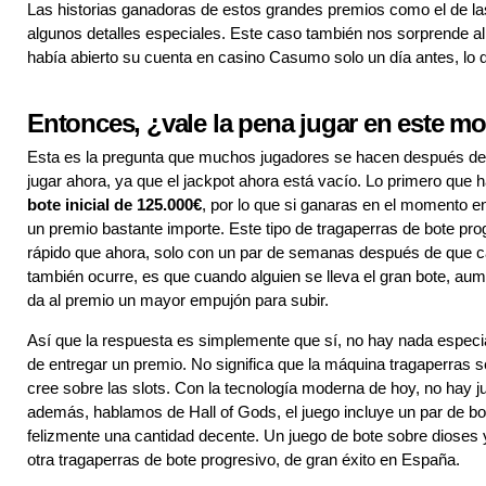
Las historias ganadoras de estos grandes premios como el de la
algunos detalles especiales. Este caso también nos sorprende al 
había abierto su cuenta en casino Casumo solo un día antes, lo qu
Entonces, ¿vale la pena jugar en este mo
Esta es la pregunta que muchos jugadores se hacen después de qu
jugar ahora, ya que el jackpot ahora está vacío. Lo primero que h
bote inicial de 125.000€
, por lo que si ganaras en el momento e
un premio bastante importe. Este tipo de tragaperras de bote prog
rápido que ahora, solo con un par de semanas después de que cay
también ocurre, es que cuando alguien se lleva el gran bote, aum
da al premio un mayor empujón para subir.
Así que la respuesta es simplemente que sí, no hay nada especi
de entregar un premio. No significa que la máquina tragaperras se
cree sobre las slots. Con la tecnología moderna de hoy, no hay ju
además, hablamos de Hall of Gods, el juego incluye un par de 
felizmente una cantidad decente. Un juego de bote sobre dioses 
otra tragaperras de bote progresivo, de gran éxito en España.