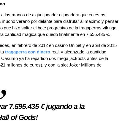
no.
ue a las manos de algún jugador o jugadora que en estos
a mucho verano por delante para disfrutar al máximo y pensar
que hizo saltar el bote progresivo de la tragaperras vikinga,
na cantidad mágica que quedó finalmente en 7.595.435 €.
veces, en febrero de 2012 en casino Unibet y en abril de 2015
sta
tragaperra con dinero
real, y alcanzado la cantidad
no Casumo ya ha repartido dos mega jackpots antes de la
1 millones de euros), y con la slot Joker Millions de
ar 7.595.435 € jugando a la
all of Gods!