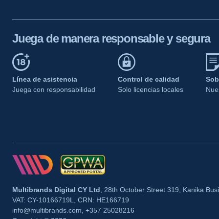
Juega de manera responsable y segura
Línea de asistencia
Control de calidad
Sob
Juega con responsabilidad
Solo licencias locales
Nues
Multibrands Digital CY Ltd
, 28th October Street 319, Kanika Bus
VAT: CY-10166719L, CRN: HE166719
info@multibrands.com, +357 25028216