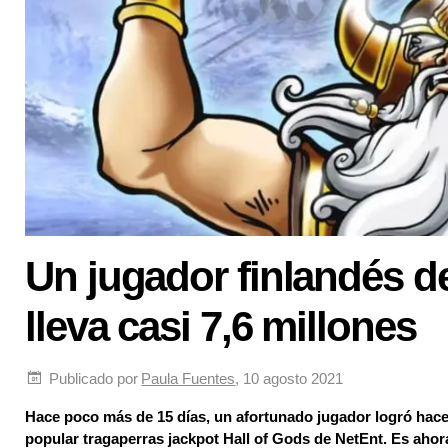
Un jugador finlandés 
lleva casi 7,6 millones
Publicado por
Paula Fuentes
, 10 agosto 2021
Hace poco más de 15 días, un afortunado jugador logró hacer
popular tragaperras jackpot Hall of Gods de NetEnt. Es ahora 