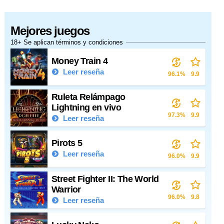
Mejores juegos
18+ Se aplican términos y condiciones
Money Train 4
Leer reseña
96.1%
9.9
Ruleta Relámpago
Lightning en vivo
97.3%
9.9
Leer reseña
Pirots 5
Leer reseña
96.0%
9.9
Street Fighter II: The World
Warrior
96.0%
9.8
Leer reseña