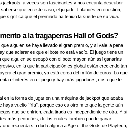
s jackpots, a veces son fascinantes y nos encanta descubrir
saberse que en este caso, el jugador finlandés en cuestión,
e significa que el premiado ha tenido la suerte de su vida.
mento a la tragaperras Hall of Gods?
e alguien se haya llevado el gran premio, y si vale la pena
ay que aclarar es que el bote no está vacío. El juego tiene un
n que alguien se escapó con el bote mayor, aún así ganarías
resivo, en la que la participación es global están creciendo tan
era el gran premio, ya está cerca del millón de euros. Lo que
enta el interés en el juego y hay más jugadores, cosa que le
al en la forma de jugar en una máquina de jackpot que acaba
 haya vuelto "fría", porque eso es otro mito que la gente aún
egos que se enfríen, cada tirada es independiente de otra. Y si
botes más pequeños, de los cuales también puede ganar
y que recuerda sin duda alguna a Age of the Gods de Playtech,