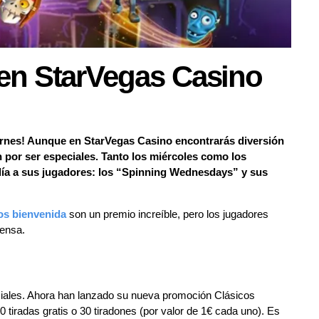
en StarVegas Casino
ernes! Aunque en StarVegas Casino encontrarás diversión
n por ser especiales. Tanto los miércoles como los
ía a sus jugadores: los “Spinning Wednesdays” y sus
os bienvenida
son un premio increíble, pero los jugadores
pensa.
iales. Ahora han lanzado su nueva promoción Clásicos
tiradas gratis o 30 tiradones (por valor de 1€ cada uno). Es