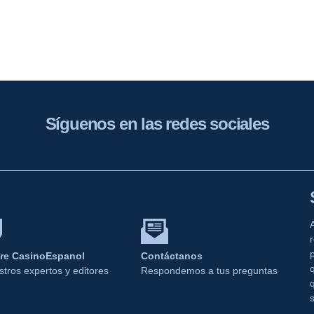
Síguenos en las redes sociales
re CasinoEspanol
Contáctanos
tros expertos y editores
Respondemos a tus preguntas