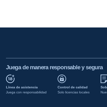
Juega de manera responsable y segura
Línea de asistencia
Control de calidad
Sob
Juega con responsabilidad
Solo licencias locales
Nues