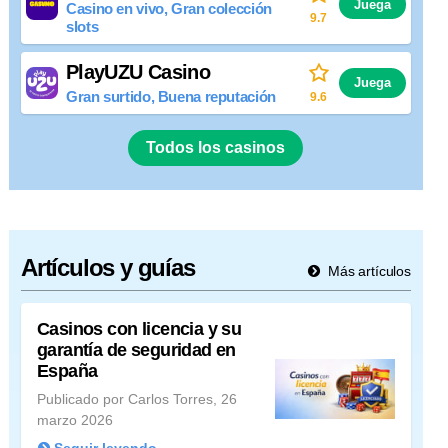
Juega
Casino en vivo, Gran colección
9.7
slots
PlayUZU Casino
Juega
Gran surtido, Buena reputación
9.6
Todos los casinos
Artículos y guías
Más artículos
Casinos con licencia y su
garantía de seguridad en
España
Publicado por Carlos Torres, 26
marzo 2026
Seguir leyendo