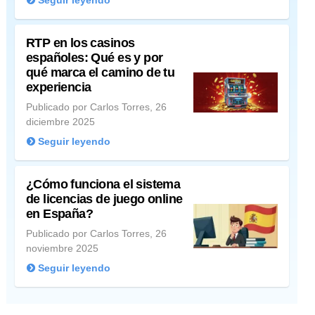
RTP en los casinos
españoles: Qué es y por
qué marca el camino de tu
experiencia
Publicado por Carlos Torres, 26
diciembre 2025
Seguir leyendo
¿Cómo funciona el sistema
de licencias de juego online
en España?
Publicado por Carlos Torres, 26
noviembre 2025
Seguir leyendo