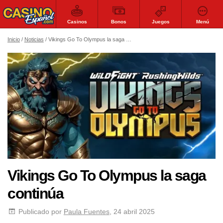
Casinos
Bonos
Juegos
Menú
Inicio
Noticias
Vikings Go To Olympus la saga continúa
Vikings Go To Olympus la saga
continúa
Publicado por
Paula Fuentes
, 24 abril 2025