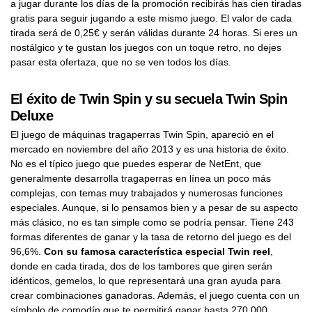
a jugar durante los días de la promoción recibirás has cien tiradas
gratis para seguir jugando a este mismo juego. El valor de cada
tirada será de 0,25€ y serán válidas durante 24 horas. Si eres un
nostálgico y te gustan los juegos con un toque retro, no dejes
pasar esta ofertaza, que no se ven todos los días.
El éxito de Twin Spin y su secuela Twin Spin
Deluxe
El juego de máquinas tragaperras Twin Spin, apareció en el
mercado en noviembre del año 2013 y es una historia de éxito.
No es el típico juego que puedes esperar de NetEnt, que
generalmente desarrolla tragaperras en línea un poco más
complejas, con temas muy trabajados y numerosas funciones
especiales. Aunque, si lo pensamos bien y a pesar de su aspecto
más clásico, no es tan simple como se podría pensar. Tiene 243
formas diferentes de ganar y la tasa de retorno del juego es del
96,6%.
Con su famosa característica especial Twin reel
,
donde en cada tirada, dos de los tambores que giren serán
idénticos, gemelos, lo que representará una gran ayuda para
crear combinaciones ganadoras. Además, el juego cuenta con un
símbolo de comodín que te permitirá ganar hasta 270.000