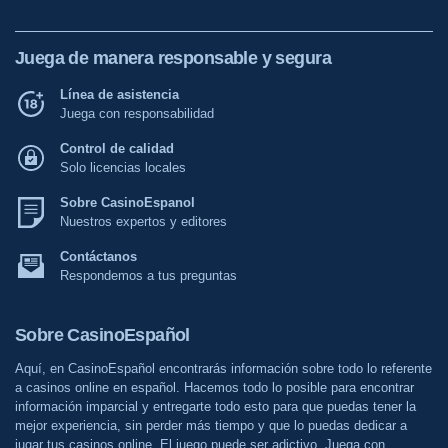
Juega de manera responsable y segura
Línea de asistencia
Juega con responsabilidad
Control de calidad
Solo licencias locales
Sobre CasinoEspanol
Nuestros expertos y editores
Contáctanos
Respondemos a tus preguntas
Sobre CasinoEspañol
Aquí, en CasinoEspañol encontrarás información sobre todo lo referente
a casinos online en español. Hacemos todo lo posible para encontrar
información imparcial y entregarte todo esto para que puedas tener la
mejor experiencia, sin perder más tiempo y que lo puedas dedicar a
jugar tus casinos online. El juego puede ser adictivo. Juega con