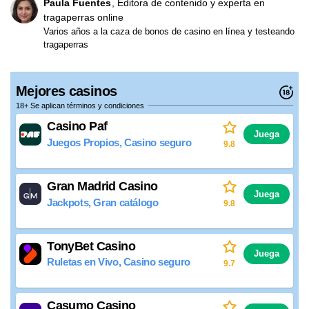
Paula Fuentes
Editora de contenido y experta en
tragaperras online
Varios años a la caza de bonos de casino en línea y testeando
tragaperras
Mejores casinos
18+ Se aplican términos y condiciones
Casino Paf
Juega
Juegos Propios, Casino seguro
9.8
Gran Madrid Casino
Juega
Jackpots, Gran catálogo
9.8
TonyBet Casino
Juega
Ruletas en Vivo, Casino seguro
9.7
Casumo Casino