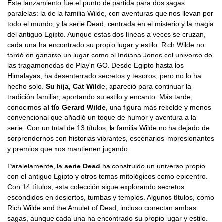
Este lanzamiento fue el punto de partida para dos sagas
paralelas: la de la familia Wilde, con aventuras que nos llevan por
todo el mundo, y la serie Dead, centrada en el misterio y la magia
del antiguo Egipto. Aunque estas dos líneas a veces se cruzan,
cada una ha encontrado su propio lugar y estilo. Rich Wilde no
tardó en ganarse un lugar como el Indiana Jones del universo de
las tragamonedas de Play'n GO. Desde Egipto hasta los
Himalayas, ha desenterrado secretos y tesoros, pero no lo ha
hecho solo.
Su hija, Cat Wild
e, apareció para continuar la
tradición familiar, aportando su estilo y encanto. Más tarde,
conocimos
al tío Gerard Wilde
, una figura más rebelde y menos
convencional que añadió un toque de humor y aventura a la
serie. Con un total de 13 títulos, la familia Wilde no ha dejado de
sorprendernos con historias vibrantes, escenarios impresionantes
y premios que nos mantienen jugando.
Paralelamente, la
serie Dead
ha construido un universo propio
con el antiguo Egipto y otros temas mitológicos como epicentro.
Con 14 títulos, esta colección sigue explorando secretos
escondidos en desiertos, tumbas y templos. Algunos títulos, como
Rich Wilde and the Amulet of Dead, incluso conectan ambas
sagas, aunque cada una ha encontrado su propio lugar y estilo.