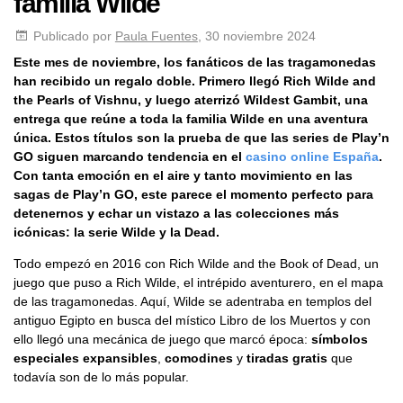
familia Wilde
Publicado por
Paula Fuentes
, 30 noviembre 2024
Este mes de noviembre, los fanáticos de las tragamonedas
han recibido un regalo doble. Primero llegó Rich Wilde and
the Pearls of Vishnu, y luego aterrizó Wildest Gambit, una
entrega que reúne a toda la familia Wilde en una aventura
única. Estos títulos son la prueba de que las series de Play’n
GO siguen marcando tendencia en el
casino online España
.
Con tanta emoción en el aire y tanto movimiento en las
sagas de Play’n GO, este parece el momento perfecto para
detenernos y echar un vistazo a las colecciones más
icónicas: la serie Wilde y la Dead.
Todo empezó en 2016 con Rich Wilde and the Book of Dead, un
juego que puso a Rich Wilde, el intrépido aventurero, en el mapa
de las tragamonedas. Aquí, Wilde se adentraba en templos del
antiguo Egipto en busca del místico Libro de los Muertos y con
ello llegó una mecánica de juego que marcó época:
símbolos
especiales expansibles
,
comodines
y
tiradas gratis
que
todavía son de lo más popular.