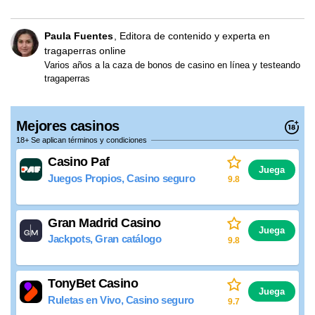
Paula Fuentes
Editora de contenido y experta en
tragaperras online
Varios años a la caza de bonos de casino en línea y testeando
tragaperras
Mejores casinos
18+ Se aplican términos y condiciones
Casino Paf
Juega
Juegos Propios, Casino seguro
9.8
Gran Madrid Casino
Juega
Jackpots, Gran catálogo
9.8
TonyBet Casino
Juega
Ruletas en Vivo, Casino seguro
9.7