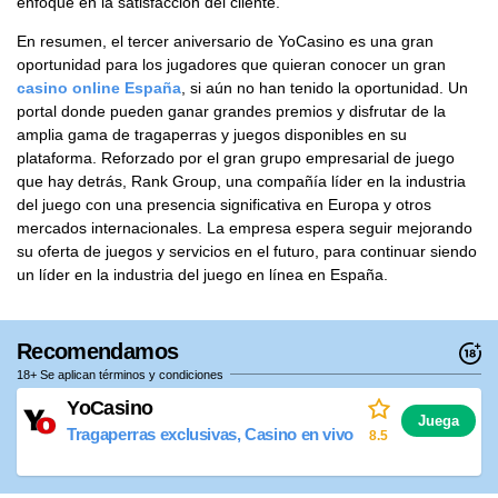
enfoque en la satisfacción del cliente.
En resumen, el tercer aniversario de YoCasino es una gran
oportunidad para los jugadores que quieran conocer un gran
casino online España
, si aún no han tenido la oportunidad. Un
portal donde pueden ganar grandes premios y disfrutar de la
amplia gama de tragaperras y juegos disponibles en su
plataforma. Reforzado por el gran grupo empresarial de juego
que hay detrás, Rank Group, una compañía líder en la industria
del juego con una presencia significativa en Europa y otros
mercados internacionales. La empresa espera seguir mejorando
su oferta de juegos y servicios en el futuro, para continuar siendo
un líder en la industria del juego en línea en España.
Recomendamos
18+ Se aplican términos y condiciones
YoCasino
Juega
Tragaperras exclusivas, Casino en vivo
8.5