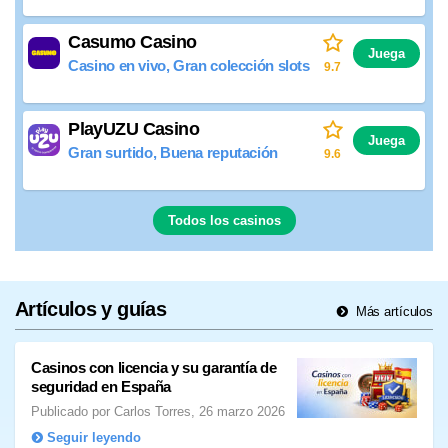
Casumo Casino
Juega
Casino en vivo, Gran colección slots
9.7
PlayUZU Casino
Juega
Gran surtido, Buena reputación
9.6
Todos los casinos
Artículos y guías
Más artículos
Casinos con licencia y su garantía de
seguridad en España
Publicado por Carlos Torres, 26 marzo 2026
Seguir leyendo