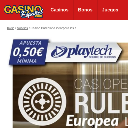
Casinos
Bonos
Juegos
Inicio
Noticias
Casino Barcelona incorpora las ruletas en vivo de Playtech