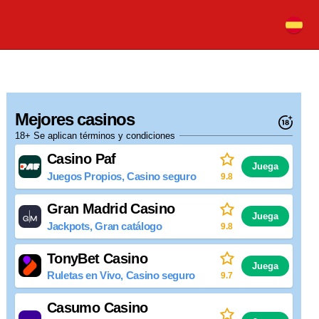
Mejores casinos
18+ Se aplican términos y condiciones
Casino Paf
Juega
Juegos Propios, Casino seguro
9.8
Gran Madrid Casino
Juega
Jackpots, Gran catálogo
9.8
TonyBet Casino
Juega
Ruletas en Vivo, Casino seguro
9.7
Casumo Casino