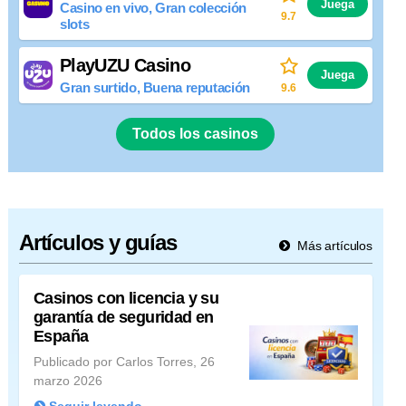
Juega
Casino en vivo, Gran colección
9.7
slots
PlayUZU Casino
Juega
Gran surtido, Buena reputación
9.6
Todos los casinos
Artículos y guías
Más artículos
Casinos con licencia y su
garantía de seguridad en
España
Publicado por Carlos Torres, 26
marzo 2026
Seguir leyendo