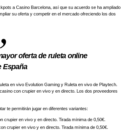
ackpots a Casino Barcelona, así que su acuerdo se ha ampliado
pliar su oferta y competir en el mercado ofreciendo los dos
ayor oferta de ruleta online
e España
uleta en vivo Evolution Gaming y Ruleta en vivo de Playtech.
casino con crupier en vivo y en directo. Los dos proveedores
r te permitirán jugar en diferentes variantes:
n crupier en vivo y en directo. Tirada mínima de 0,50€.
con crupier en vivo y en directo. Tirada mínima de 0,50€.