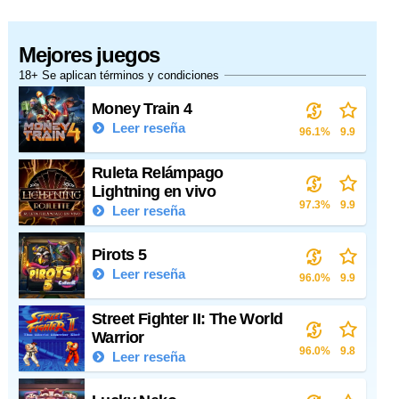
Mejores juegos
18+ Se aplican términos y condiciones
Money Train 4
Leer reseña
96.1%
9.9
Ruleta Relámpago
Lightning en vivo
97.3%
9.9
Leer reseña
Pirots 5
Leer reseña
96.0%
9.9
Street Fighter II: The World
Warrior
96.0%
9.8
Leer reseña