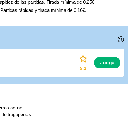
apidez de las partidas. Tirada mínima de 0,25€.
 Partidas rápidas y tirada mínima de 0,10€.
Juega
9.3
rras online
ando tragaperras