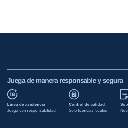
Juega de manera responsable y segura
Línea de asistencia
Control de calidad
Sob
Juega con responsabilidad
Solo licencias locales
Nues