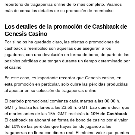
repertorio de tragaperras online de lo más completo. Veamos
más de cerca los detalles de su promoción de reembolso.
Los detalles de la promoción de Cashback de
Genesis Casino
Por si no os ha quedado claro, las ofertas o promociones de
cashback o reembolso son aquellas que aseguran a los
jugadores, con una devolución en forma de bono, de parte de las
posibles pérdidas que tengan durante un tiempo determinado por
el casino.
En este caso, es importante recordar que Genesis casino, en
esta promoción en particular, solo cubre las pérdidas producidas
al apostar en su colección de tragaperras online.
El periodo promocional comienza cada martes a las 00:00 h.
GMT y finaliza los lunes a las 23:59 h. GMT. Eso quiere decir que
el martes antes de las 15h. GMT recibirás tu
10% de Cashback
.
El cashback se abonará en forma de bono de casino por el valor
del 10% de las pérdidas que hayas tenido jugando a las
tragaperras en línea con dinero real. El mínimo valor que puedes