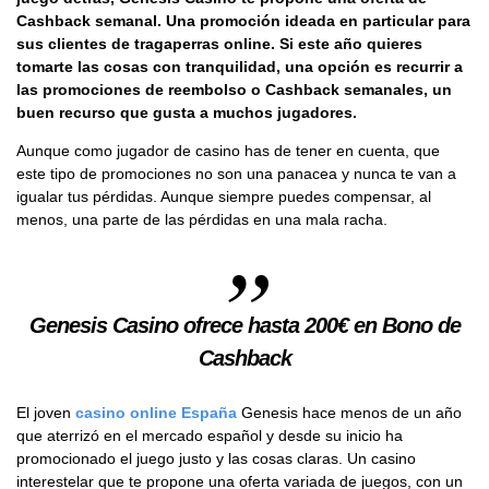
Cashback semanal. Una promoción ideada en particular para
sus clientes de tragaperras online. Si este año quieres
tomarte las cosas con tranquilidad, una opción es recurrir a
las promociones de reembolso o Cashback semanales, un
buen recurso que gusta a muchos jugadores.
Aunque como jugador de casino has de tener en cuenta, que
este tipo de promociones no son una panacea y nunca te van a
igualar tus pérdidas. Aunque siempre puedes compensar, al
menos, una parte de las pérdidas en una mala racha.
Genesis Casino ofrece hasta 200€ en Bono de
Cashback
El joven
casino online España
Genesis hace menos de un año
que aterrizó en el mercado español y desde su inicio ha
promocionado el juego justo y las cosas claras. Un casino
interestelar que te propone una oferta variada de juegos, con un