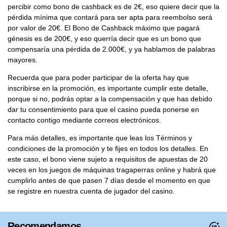
percibir como bono de cashback es de 2€, eso quiere decir que la
pérdida mínima que contará para ser apta para reembolso será
por valor de 20€. El Bono de Cashback máximo que pagará
génesis es de 200€, y eso querría decir que es un bono que
compensaría una pérdida de 2.000€, y ya hablamos de palabras
mayores.
Recuerda que para poder participar de la oferta hay que
inscribirse en la promoción, es importante cumplir este detalle,
porque si no, podrás optar a la compensación y que has debido
dar tu consentimiento para que el casino pueda ponerse en
contacto contigo mediante correos electrónicos.
Para más detalles, es importante que leas los Términos y
condiciones de la promoción y te fijes en todos los detalles. En
este caso, el bono viene sujeto a requisitos de apuestas de 20
veces en los juegos de máquinas tragaperras online y habrá que
cumplirlo antes de que pasen 7 días desde el momento en que
se registre en nuestra cuenta de jugador del casino.
Recomendamos