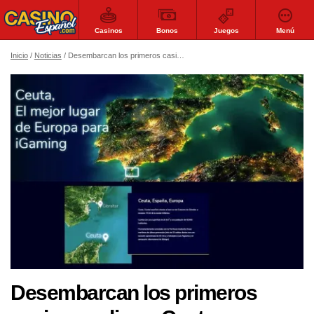
Casinos
Bonos
Juegos
Menú
Inicio
Noticias
Desembarcan los primeros casinos online a Ceuta
Desembarcan los primeros