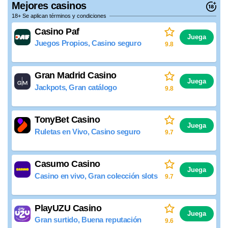
Mejores casinos
18+ Se aplican términos y condiciones
Casino Paf
Juega
Juegos Propios, Casino seguro
9.8
Gran Madrid Casino
Juega
Jackpots, Gran catálogo
9.8
TonyBet Casino
Juega
Ruletas en Vivo, Casino seguro
9.7
Casumo Casino
Juega
Casino en vivo, Gran colección slots
9.7
PlayUZU Casino
Juega
Gran surtido, Buena reputación
9.6