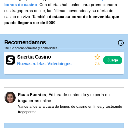
bonos de casino
. Con ofertas habituales para promocionar a
sus tragaperras online, las últimas novedades y su oferta de
casino en vivo. También
destaca su bono de bienvenida que
puede llegar a ser de 500€.
Recomendamos
18+ Se aplican términos y condiciones
Suertia Casino
Juega
Nuevas ruletas, Videobingos
7.6
Paula Fuentes
Editora de contenido y experta en
tragaperras online
Varios años a la caza de bonos de casino en línea y testeando
tragaperras