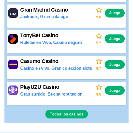
Gran Madrid Casino
Juega
Jackpots, Gran catálogo
9.8
TonyBet Casino
Juega
Ruletas en Vivo, Casino seguro
9.7
Casumo Casino
Juega
Casino en vivo, Gran colección slots
9.7
PlayUZU Casino
Juega
Gran surtido, Buena reputación
9.6
Todos los casinos