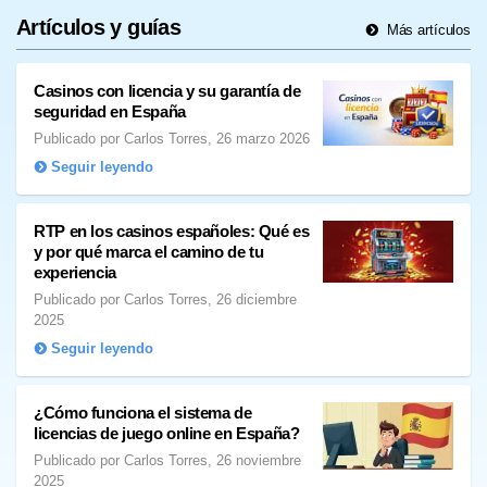
Artículos y guías
Más artículos
Casinos con licencia y su garantía de
seguridad en España
Publicado por Carlos Torres, 26 marzo 2026
Seguir leyendo
RTP en los casinos españoles: Qué es
y por qué marca el camino de tu
experiencia
Publicado por Carlos Torres, 26 diciembre
2025
Seguir leyendo
¿Cómo funciona el sistema de
licencias de juego online en España?
Publicado por Carlos Torres, 26 noviembre
2025