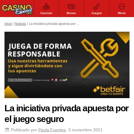
Casinos
Bonos
Juegos
Menú
Inicio
Noticias
La iniciativa privada apuesta por el juego seguro
La iniciativa privada apuesta por
el juego seguro
Publicado por
Paula Fuentes
, 3 noviembre 2021