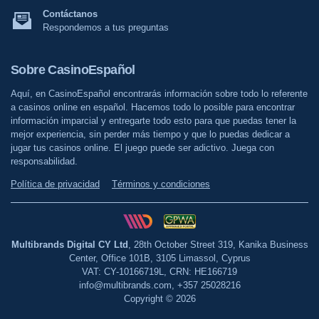
Contáctanos
Respondemos a tus preguntas
Sobre CasinoEspañol
Aquí, en CasinoEspañol encontrarás información sobre todo lo referente
a casinos online en español. Hacemos todo lo posible para encontrar
información imparcial y entregarte todo esto para que puedas tener la
mejor experiencia, sin perder más tiempo y que lo puedas dedicar a
jugar tus casinos online. El juego puede ser adictivo. Juega con
responsabilidad.
Política de privacidad
Términos y condiciones
Multibrands Digital CY Ltd
, 28th October Street 319, Kanika Business
Center, Office 101B, 3105 Limassol, Cyprus
VAT: CY-10166719L, CRN: HE166719
info@multibrands.com, +357 25028216
Copyright © 2026