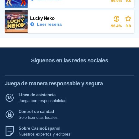
96.0%
9.8
Lucky Neko
Leer reseña
96.4%
9.8
Síguenos en las redes sociales
Juega de manera responsable y segura
Línea de asistencia
Juega con responsabilidad
Control de calidad
Solo licencias locales
Sobre CasinoEspanol
Nuestros expertos y editores