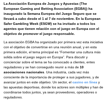
La Asociación Europea de Juegos y Apuestas (The
European Gaming and Betting Association (EGBA)) ha
inaugurado la Semana Europea del Juego Seguro que se
llevará a cabo desde el 1 al 7 de noviembre. En la European
Safer Gambling Week (ESGW) se ha invitado a todos los
agentes que tienen relación con el juego en Europa con el
objetivo de promover el juego responsable.
La asociación EGBA ha organizado por primera vez esta iniciativa
con el objetivo de convertirse en una reunión anual, y en esta
primera edición, el tema principal es “Fomentar una cultura más
solida sobre el juego seguro en Europa”. Para discutir y
concienciar sobre el tema se ha convocado a clientes, entes
reguladores y se han conseguido reunir a más de
10
asociaciones nacionales
. Una industria, cada vez más
consciente de la importancia de proteger a sus jugadores, y de
avanzar juntos en este objetivo. Un sector, el
casino en línea
y
las apuestas deportivas, donde los actores son múltiples y han de
coordinarse todos juntos, ya sean proveedores, operadores o
reguladores.