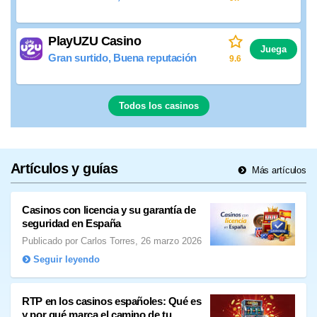
PlayUZU Casino
Juega
Gran surtido, Buena reputación
9.6
Todos los casinos
Artículos y guías
Más artículos
Casinos con licencia y su garantía de
seguridad en España
Publicado por Carlos Torres, 26 marzo 2026
Seguir leyendo
RTP en los casinos españoles: Qué es
y por qué marca el camino de tu