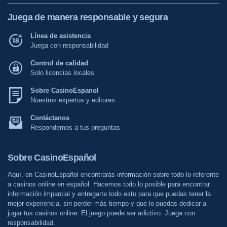
Juega de manera responsable y segura
Línea de asistencia
Juega con responsabilidad
Control de calidad
Solo licencias locales
Sobre CasinoEspanol
Nuestros expertos y editores
Contáctanos
Respondemos a tus preguntas
Sobre CasinoEspañol
Aquí, en CasinoEspañol encontrarás información sobre todo lo referente
a casinos online en español. Hacemos todo lo posible para encontrar
información imparcial y entregarte todo esto para que puedas tener la
mejor experiencia, sin perder más tiempo y que lo puedas dedicar a
jugar tus casinos online. El juego puede ser adictivo. Juega con
responsabilidad.