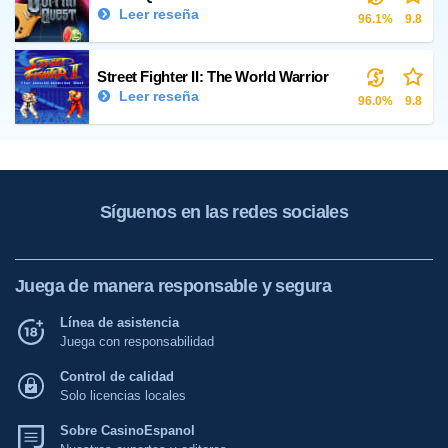
Leer reseña
96.1%
9.8
Street Fighter II: The World Warrior
Leer reseña
96.0%
9.8
Síguenos en las redes sociales
Juega de manera responsable y segura
Línea de asistencia
Juega con responsabilidad
Control de calidad
Solo licencias locales
Sobre CasinoEspanol