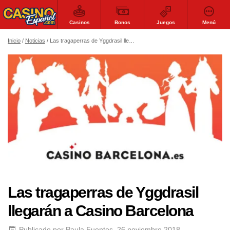
Casinos
Bonos
Juegos
Menú
Inicio
Noticias
Las tragaperras de Yggdrasil llegarán a Casino Barcelona
Las tragaperras de Yggdrasil
llegarán a Casino Barcelona
Publicado por
Paula Fuentes
, 26 noviembre 2018