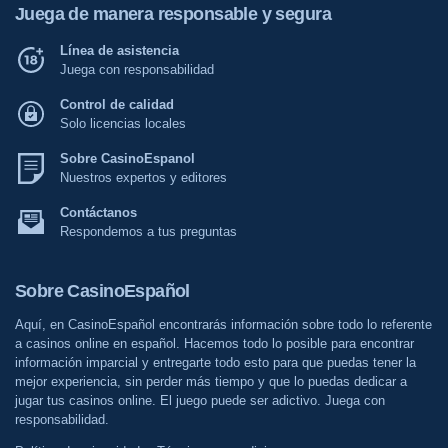
Juega de manera responsable y segura
Línea de asistencia
Juega con responsabilidad
Control de calidad
Solo licencias locales
Sobre CasinoEspanol
Nuestros expertos y editores
Contáctanos
Respondemos a tus preguntas
Sobre CasinoEspañol
Aquí, en CasinoEspañol encontrarás información sobre todo lo referente
a casinos online en español. Hacemos todo lo posible para encontrar
información imparcial y entregarte todo esto para que puedas tener la
mejor experiencia, sin perder más tiempo y que lo puedas dedicar a
jugar tus casinos online. El juego puede ser adictivo. Juega con
responsabilidad.