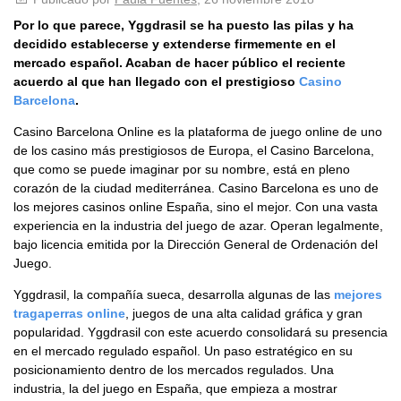
Por lo que parece, Yggdrasil se ha puesto las pilas y ha
decidido establecerse y extenderse firmemente en el
mercado español. Acaban de hacer público el reciente
acuerdo al que han llegado con el prestigioso
Casino
Barcelona
.
Casino Barcelona Online es la plataforma de juego online de uno
de los casino más prestigiosos de Europa, el Casino Barcelona,
que como se puede imaginar por su nombre, está en pleno
corazón de la ciudad mediterránea. Casino Barcelona es uno de
los mejores casinos online España, sino el mejor. Con una vasta
experiencia en la industria del juego de azar. Operan legalmente,
bajo licencia emitida por la Dirección General de Ordenación del
Juego.
Yggdrasil, la compañía sueca, desarrolla algunas de las
mejores
tragaperras online
, juegos de una alta calidad gráfica y gran
popularidad. Yggdrasil con este acuerdo consolidará su presencia
en el mercado regulado español. Un paso estratégico en su
posicionamiento dentro de los mercados regulados. Una
industria, la del juego en España, que empieza a mostrar