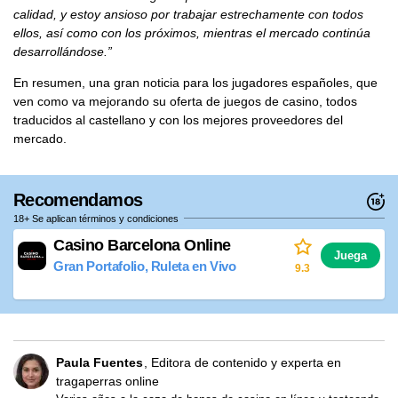
calidad, y estoy ansioso por trabajar estrechamente con todos
ellos, así como con los próximos, mientras el mercado continúa
desarrollándose.”
En resumen, una gran noticia para los jugadores españoles, que
ven como va mejorando su oferta de juegos de casino, todos
traducidos al castellano y con los mejores proveedores del
mercado.
Recomendamos
18+ Se aplican términos y condiciones
Casino Barcelona Online
Juega
Gran Portafolio, Ruleta en Vivo
9.3
Paula Fuentes
Editora de contenido y experta en
tragaperras online