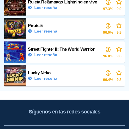
Ruleta Relámpago Lightning en vivo
Leer reseña
97.3%
9.9
Pirots 5
Leer reseña
96.0%
9.9
Street Fighter II: The World Warrior
Leer reseña
96.0%
9.8
Lucky Neko
Leer reseña
96.4%
9.8
Síguenos en las redes sociales